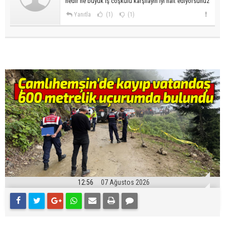
nedir ne büyük iş coşkulu karşılayın iyi halt ediyorsunuz
Yanıtla
(1)
(1)
12:56
07 Ağustos 2026