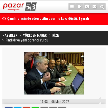
Çamlıhemşin'de otomobilin üzerine kaya düştü: 1 yaralı
HABERLER
YÖREDEN HABER
RİZE
Fındıklı'ya yeni öğrenci yurdu
13:03
08 Mart 2007