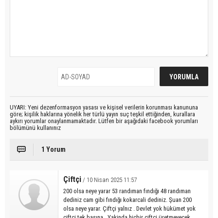
UYARI: Yeni dezenformasyon yasası ve kişisel verilerin korunması kanununa
göre; kişilik haklarına yönelik her türlü yayın suç teşkil ettiğinden, kurallara
aykırı yorumlar onaylanmamaktadır. Lütfen bir aşağıdaki facebook yorumları
bölümünü kullanınız
1 Yorum
Çiftçi
/ 10 Nisan 2025 11:57
200 olsa neye yarar 53 randıman fındığı 48 randıman
dediniz cam gibi fındığı kokarcali dediniz. Şuan 200
olsa neye yarar. Çiftçi yalnız . Devlet yok hükümet yok
çiftçi tek başına . Yakinda hiçbir çiftçi üretmeyecek