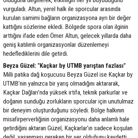
olduğuna değinerek, etkinliğin her yıl büyüdüğünü
vurguladı. Altun, yerel halk ile sporcular arasında
kurulan samimi bağların organizasyona ayrı bir değer
kattığını sözlerine ekledi. Bölgede spora olan ilginin
arttığını ifade eden Ömer Altun, gelecek yıllarda daha
geniş katılımlı organizasyonlar düzenlemeyi
hedeflediklerini dile getirdi.
Beyza Güzel: "Kaçkar by UTMB yarıştan fazlası"
Milli patika dağ koşucusu Beyza Güzel ise Kaçkar by
UTMB’nin yalnızca bir yarış olmadığını aktararak,
Kaçkar Dağları’nda yüksek irtifa, teknik parkurlar ve
doğanın sunduğu zorlukların sporcular için unutulmaz
bir deneyim oluşturduğunu söyledi. Bölge halkının
misafirperverliğinin organizasyonu daha anlamlı hale
getirdiğini aktaran Güzel, Kaçkarlar’ın sadece koşulan
değil, yaşanması gereken bir yer olduğunu kaydetti.