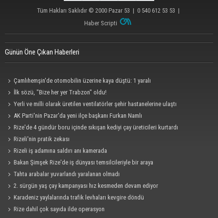
Tüm Hakları Saklıdır © 2000
Pazar 53
| 0 540 612 53 53 |
Haber Scripti
Günün Öne Çıkan Haberleri
Çamlıhemşin'de otomobilin üzerine kaya düştü: 1 yaralı
İlk sözü, "Bize her yer Trabzon" oldu!
Yerli ve milli olarak üretilen ventilatörler şehir hastanelerine ulaştı
AK Parti'nin Pazar'da yeni ilçe başkanı Furkan Namlı
Rize'de 4 gündür boru içinde sıkışan kediyi çay üreticileri kurtardı
Rizeli'nin pratik zekası
Rizeli iş adamına saldırı anı kamerada
Bakan Şimşek Rize'de iş dünyası temsilcileriyle bir araya
Tahta arabalar yuvarlandı yaralanan olmadı
2. sürgün yaş çay kampanyası hız kesmeden devam ediyor
Karadeniz yaylalarında trafik levhaları kevgire döndü
Rize dahil çok sayıda ilde operasyon