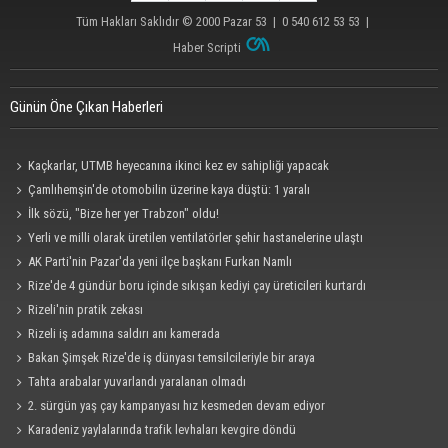
Tüm Hakları Saklıdır © 2000
Pazar 53
| 0 540 612 53 53 |
Haber Scripti
Günün Öne Çıkan Haberleri
Kaçkarlar, UTMB heyecanına ikinci kez ev sahipliği yapacak
Çamlıhemşin'de otomobilin üzerine kaya düştü: 1 yaralı
İlk sözü, "Bize her yer Trabzon" oldu!
Yerli ve milli olarak üretilen ventilatörler şehir hastanelerine ulaştı
AK Parti'nin Pazar'da yeni ilçe başkanı Furkan Namlı
Rize'de 4 gündür boru içinde sıkışan kediyi çay üreticileri kurtardı
Rizeli'nin pratik zekası
Rizeli iş adamına saldırı anı kamerada
Bakan Şimşek Rize'de iş dünyası temsilcileriyle bir araya
Tahta arabalar yuvarlandı yaralanan olmadı
2. sürgün yaş çay kampanyası hız kesmeden devam ediyor
Karadeniz yaylalarında trafik levhaları kevgire döndü