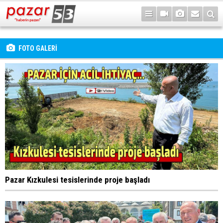
FOTO GALERİ
Pazar Kızkulesi tesislerinde proje başladı