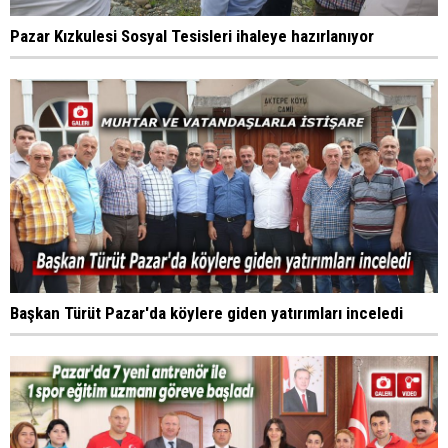
Pazar Kızkulesi Sosyal Tesisleri ihaleye hazırlanıyor
Başkan Türüt Pazar'da köylere giden yatırımları inceledi