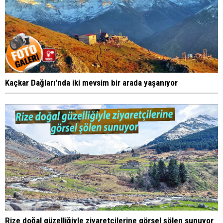
Kaçkar Dağları'nda iki mevsim bir arada yaşanıyor
Rize doğal güzelliğiyle ziyaretçilerine görsel şölen sunuyor