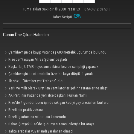
Tüm Hakları Saklıdır © 2000
Pazar 53
| 0 540 612 53 53 |
Haber Scripti
Günün Öne Çıkan Haberleri
Çamlıhemşin'de kayıp vatandaş 600 metrelik uçurumda bulundu
Rize’de ‘Yaşayan Miras Şöleni’ başladı
Kaçkarlar, UTMB heyecanına ikinci kez ev sahipliği yapacak
Çamlıhemşin'de otomobilin üzerine kaya düştü: 1 yaralı
İlk sözü, "Bize her yer Trabzon" oldu!
Yerli ve milli olarak üretilen ventilatörler şehir hastanelerine ulaştı
AK Parti'nin Pazar'da yeni ilçe başkanı Furkan Namlı
Rize'de 4 gündür boru içinde sıkışan kediyi çay üreticileri kurtardı
Rizeli'nin pratik zekası
Rizeli iş adamına saldırı anı kamerada
Bakan Şimşek Rize'de iş dünyası temsilcileriyle bir araya
Tahta arabalar yuvarlandı yaralanan olmadı