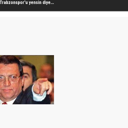
Trabzonspor'u yensin diye...