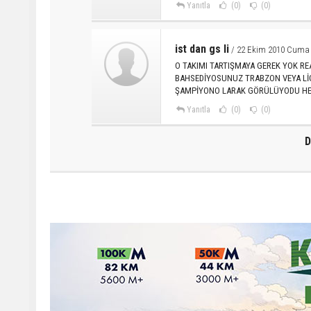
Yanıtla
(0)
(0)
ist dan gs li
/ 22 Ekim 2010 Cuma 
O TAKIMI TARTIŞMAYA GEREK YOK R
BAHSEDİYOSUNUZ TRABZON VEYA LİG
ŞAMPİYONO LARAK GÖRÜLÜYODU HEYY 
Yanıtla
(0)
(0)
D