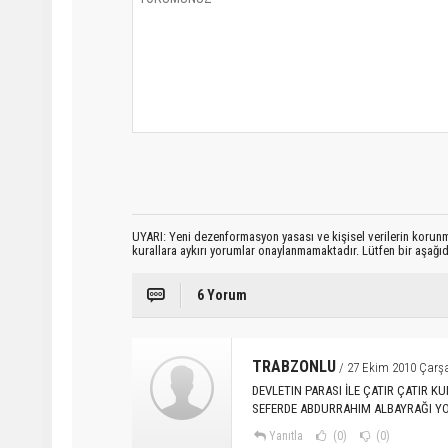
UYARI: Yeni dezenformasyon yasası ve kişisel verilerin korunma
kurallara aykırı yorumlar onaylanmamaktadır. Lütfen bir aşağ
6 Yorum
TRABZONLU
/ 27 Ekim 2010 Çarş
DEVLETIN PARASI İLE ÇATIR ÇATIR 
SEFERDE ABDURRAHIM ALBAYRAĞI YO
Yanıtla
(0)
(0)