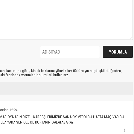
sı kanununa göre; kişilik haklarına yönelik her türlü yayın suç teşkil ettiğinden,
ıdaki facebook yorumları bölümünü kullanınız
amba 12:24
KUMAR OYNADIN RİZELİ KARDEŞLERİMİZDE SANA OY VERDI BU HAFTA MAÇ VAR BU
LLA YADA SEN GEL DE KURTARIN GALATASARAYI