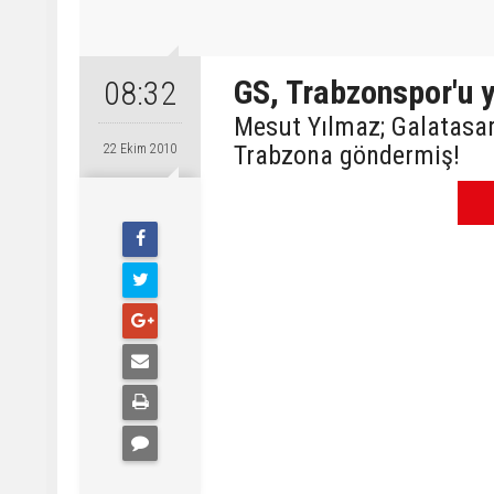
GS, Trabzonspor'u y
08:32
Mesut Yılmaz; Galatasara
Trabzona göndermiş!
22 Ekim 2010