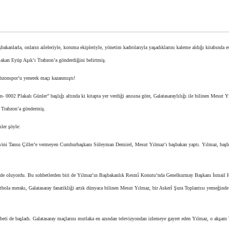
kanlarla, onların aileleriyle, koruma ekipleriyle, yönetim kadrolarıyla yaşadıklarını kaleme aldığı kitabında 
Bakan Eyüp Aşık’ı Trabzon’a gönderdiğini belirtmiş.
abzonspor’u yenerek maçı kazanmıştı!
0002 Plakalı Günler” başlığı altında ki kitapta yer verdiği anısına göre, Galatasaraylılığı ile bilinen Mesut Y
ı Trabzon’a göndermiş.
mler şöyle:
vini Tansu Çiller’e vermeyen Cumhurbaşkanı Süleyman Demirel, Mesut Yılmaz’ı başbakan yaptı. Yılmaz, başb
i de oluyordu. Bu sohbetlerden biri de Yılmaz’ın Başbakanlık Resmî Konutu’nda Genelkurmay Başkanı İsmail 
tbola merakı, Galatasaray fanatikliği artık dünyaca bilinen Mesut Yılmaz, bir Askerî Şura Toplantısı yemeğinde
ohbeti de başladı. Galatasaray maçlarını mutlaka en azından televizyondan izlemeye gayret eden Yılmaz, o akşam