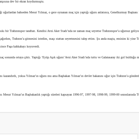
arşısına dev bir ekran koydurmuştu.
iği uğurlardan bahseden Mesut Yılmaz, o gece oynanan maç için yaptığı uğuru anlatınca, Genelkurmay Başkanı 
ı bir Trabzonspor taraftarı. Kendisi Avni Aker Stadı’nda ne zaman maç seyretse Trabzonspor’a uğursuz geliyo
çağırdım, Trabzon’a gitmesini istedim, maçı stattan seyretmesini talep ettim. Şu anda maçta, eminim ki yine T
eyince Paşa kahkahayı koyuverdi.
aç sonunda ortaya çıktı. Yaptığı ‘Eyüp Aşık uğuru’ Avni Aker Stadı’nda tuttu ve Galatasaray iki gol bulduğu m
 mı kazandırdı, yoksa Yılmaz’ın uğuru mu ama Başbakan Yılmaz’ın devlet bakanını uğur için Trabzon’a gönderdi
kımı Mesut Yılmaz’ın Başbakanlık yaptığı süreleri kapsayan 1996-97, 1997-98, 1998-99, 1999-00 sezonlarında T