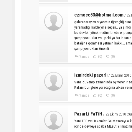
ezmoce53@hotmail.com
/ 22
galatasarayımı siyasetin iğrençliğinim
yaramadığı halde yine seçen.. ya şimdi
bu devleti yönetmedimi bizde el pençe
şampiyonluklar vs.. peki ya bu insanı
batağına gömmesi yetimin hakkı... ama
şampiyonlukları önemli
Yanıtla
(0)
(0)
izmirdeki pazarlı
/ 22 Ekim 2010
Sana güvenip zamanında oy veren rizeli
Kafanı bu işlere yoracağına ülken ve me
Yanıtla
(0)
(0)
PazarLi FaTiH
/ 22 Ekim 2010 Cu
Yani TFF ve Hakemler Galatasarayı o ka
içinde devreye acaba MEsut Yılmaz mı g