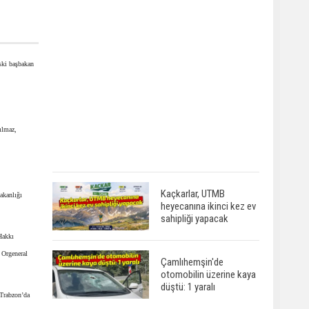
eski başbakan
ılmaz,
Kaçkarlar, UTMB
akanlığı
heyecanına ikinci kez ev
sahipliği yapacak
Hakkı
 Orgeneral
Çamlıhemşin'de
otomobilin üzerine kaya
düştü: 1 yaralı
 Trabzon’da