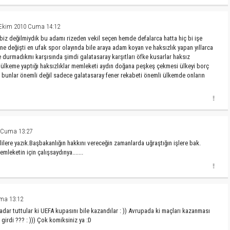
 Ekim 2010 Cuma 14:12
i biz değilmiydik bu adamı rizeden vekil seçen hemde defalarca hatta hiç bi işe
 ne değişti en ufak spor olayında bile araya adam koyan ve haksızlık yapan yıllarca
 durmadıkmı karşısında şimdi galatasaray karşıtları öfke kusarlar haksız
n ülkeme yaptığı haksızlıklar memleketi aydın doğana peşkeş çekmesi ülkeyi borç
 bunlar önemli değil sadece galatasaray fener rekabeti önemli ülkemde onların
 Cuma 13:27
lere yazık.Başbakanlığın hakkını vereceğin zamanlarda uğraştığın işlere bak.
mleketin için çalışsaydınya.......
ma 13:12
dar tuttular ki UEFA kupasını bile kazandılar : )) Avrupada ki maçları kazanması
irdi ??? : ))) Çok komiksiniz ya :D