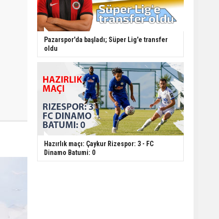
Pazarspor'da başladı; Süper Lig'e transfer
oldu
Hazırlık maçı: Çaykur Rizespor: 3 - FC
Dinamo Batumi: 0