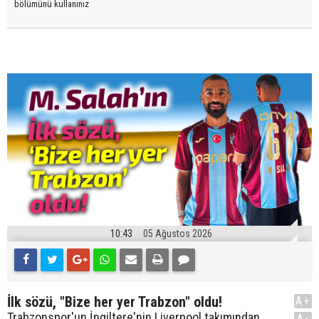
bölümünü kullanınız
10:43
05 Ağustos 2026
İlk sözü, "Bize her yer Trabzon" oldu!
A+
Trabzonspor'un İngiltere'nin Liverpool takımından
A-