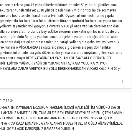
gan zemin tek başına 15 yıldır ülkede hükümet edenler 50 yıldır düşünülen ama
urtaran tüneli.Nihayet 2010 yılında başlanılan 7 yıldır bittiği halde açılmayan
lerle hep ötenelen kandırılan artvin halkı.Oysaki artvinin nehirlerine yapılan
 gerekiyordu bu barajların fakat sitemim itirazım şudurki.Bu barajları yapın tamam
llarımızı yeniden yol yapıyoruz diyerek 50-60 yıl önce yapılan dere kenarın dan
lları bizlere aratır oldunuz beyler.Ülke ekonomisine katkı için bu işler böyle olur
yazıktır günahdır.Barajda yapılsın ama bu ilçelerin yolunuda doğru dürüst yapın
en sonra dağlara çikartiniz insanlari bol virajlı yollar gidis gelis ayni yol viyaduk
rek vallahi o VİRAJLARDA şavşata ardanuç a giderken sis pus don tehlike
evirmesini bilenler bu yolu düzeltsinler yoksa oralarda meydana gelen kazalarda
anların ahını almayın.DERE YATAĞİNDAN YAPILAN YOL ŞAVSATA GİDERKEN SEL
HRİP EDİYOR YAĞMUR YAĞİYOR YUKARDAN TAŞ KAYA YOLU KAPATIYOR
NSANLARA ZARAR VERIYOR BU YOLU DEREKENARINDAN YUKARI KALDIRIN 50 yıl
017 15:34
DE HAYATINI KAYBEDEN ERZURUM NARMAN İLÇESİ HALK EĞİTİM MÜDÜRÜ SAYGI
LLAHTAN RAHMET DİLER, TÜM AİLE BİREYLERİNE SEVENLERİNE EN İÇTEN SAMİMİ
LERİMİ SUNAR, GERİDE KALANLARINA SABIRLAR DİLERİM. NEVZAT İŞLER
N AYRICA KAZA ESNASINDA YARALANAN HÜSEYİN SELİM OĞLU AĞABEYİMİZEDE
GÖNÜL GÖZÜ AÇIK KARDEŞİNİZ RAMAZAN DURSUN