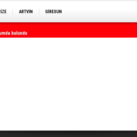
RİZE
ARTVİN
GİRESUN
rumda bulundu