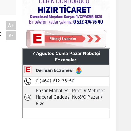
A+
a
A-