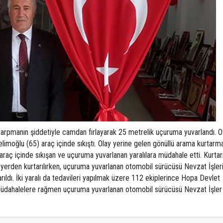
arpmanın şiddetiyle camdan fırlayarak 25 metrelik uçuruma yuvarlandı. 
elimoğlu (65) araç içinde sıkıştı. Olay yerine gelen gönüllü arama kurtarma
aç içinde sıkışan ve uçuruma yuvarlanan yaralılara müdahale etti. Kurta
ğı yerden kurtarılırken, uçuruma yuvarlanan otomobil sürücüsü Nevzat İşler
rıldı. İki yaralı da tedavileri yapılmak üzere 112 ekiplerince Hopa Devlet
n müdahalelere rağmen uçuruma yuvarlanan otomobil sürücüsü Nevzat İşler 