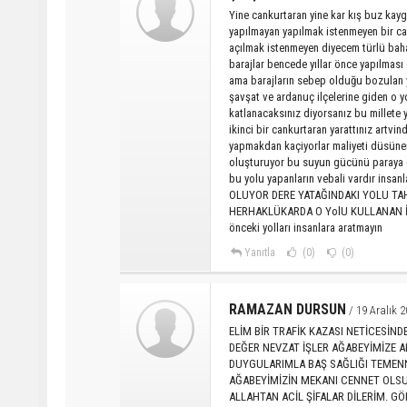
Yine cankurtaran yine kar kış buz kay
yapılmayan yapılmak istenmeyen bir cank
açılmak istenmeyen diyecem türlü bahane
barajlar bencede yıllar önce yapılması
ama barajların sebep olduğu bozulan yo
şavşat ve ardanuç ilçelerine giden o yo
katlanacaksınız diyorsanız bu millete 
ikinci bir cankurtaran yarattınız artvind
yapmakdan kaçiyorlar maliyeti düsüne
oluşturuyor bu suyun gücünü paraya ç
bu yolu yapanların vebali vardır ins
OLUYOR DERE YATAĞINDAKI YOLU TA
HERHAKLÜKARDA O YolU KULLANAN İ
önceki yolları insanlara aratmayın
Yanıtla
(0)
(0)
RAMAZAN DURSUN
/ 19 Aralık 2
ELİM BİR TRAFİK KAZASI NETİCESİN
DEĞER NEVZAT İŞLER AĞABEYİMİZE A
DUYGULARIMLA BAŞ SAĞLIĞI TEMENNİ
AĞABEYİMİZİN MEKANI CENNET OLSU
ALLAHTAN ACİL ŞİFALAR DİLERİM. 