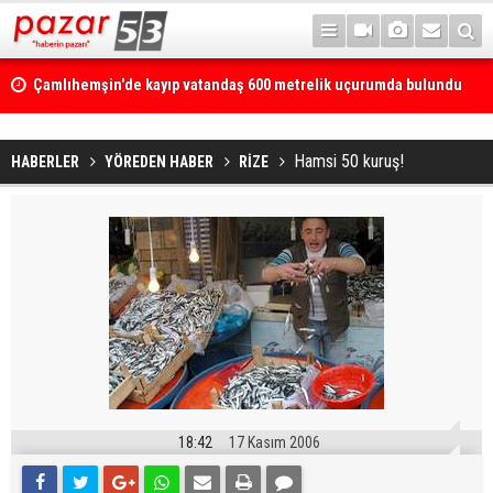
Çamlıhemşin'de kayıp vatandaş 600 metrelik uçurumda bulundu
Hamsi 50 kuruş!
HABERLER
YÖREDEN HABER
RİZE
18:42
17 Kasım 2006