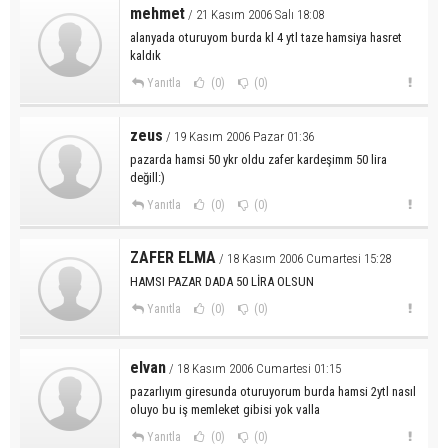
mehmet
/ 21 Kasım 2006 Salı 18:08
alanyada oturuyom burda kl 4 ytl taze hamsiya hasret
kaldık
Yanıtla
(0)
(0)
zeus
/ 19 Kasım 2006 Pazar 01:36
pazarda hamsi 50 ykr oldu zafer kardeşimm 50 lira
değill:)
Yanıtla
(0)
(0)
ZAFER ELMA
/ 18 Kasım 2006 Cumartesi 15:28
HAMSI PAZAR DADA 50 LİRA OLSUN
Yanıtla
(0)
(0)
elvan
/ 18 Kasım 2006 Cumartesi 01:15
pazarlıyım giresunda oturuyorum burda hamsi 2ytl nasıl
oluyo bu iş memleket gibisi yok valla
Yanıtla
(0)
(0)