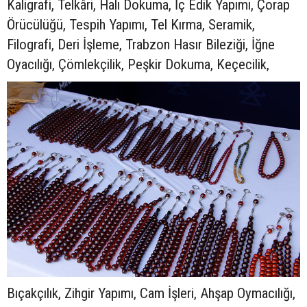
Kaligrafi, Telkâri, Halı Dokuma, İç Edik Yapımı, Çorap
Örücülüğü, Tespih Yapımı, Tel Kırma, Seramik,
Filografi, Deri İşleme, Trabzon Hasır Bileziği, İğne
Oyacılığı, Çömlekçilik, Peşkir Dokuma, Keçecilik,
Bıçakçılık, Zihgir Yapımı, Cam İşleri, Ahşap Oymacılığı,