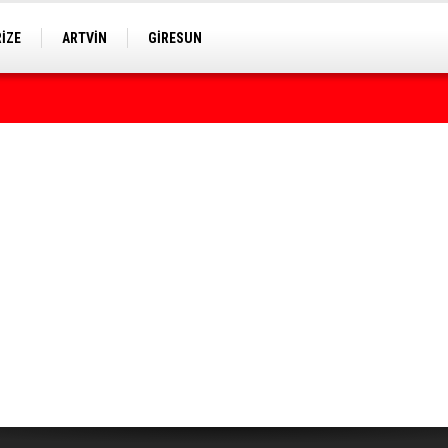
RİZE
ARTVİN
GİRESUN
rumda bulundu