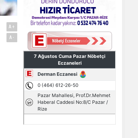
A+
A-