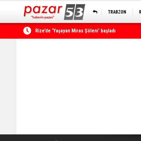
TRABZON
Çamlıhemşin'de kayıp vatandaş 600 metrelik uçu