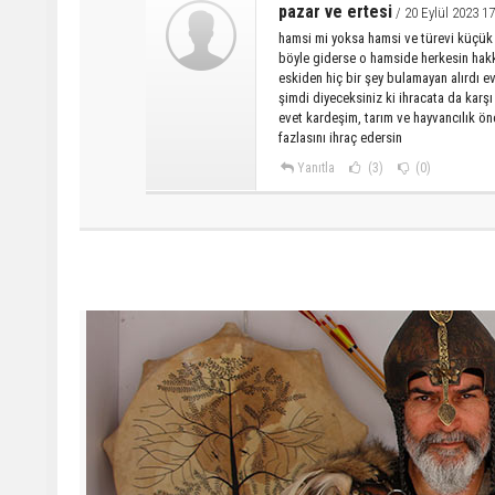
pazar ve ertesi
/ 20 Eylül 2023 17
hamsi mi yoksa hamsi ve türevi küçük
böyle giderse o hamside herkesin hakkı
eskiden hiç bir şey bulamayan alırdı ev
şimdi diyeceksiniz ki ihracata da karşı
evet kardeşim, tarım ve hayvancılık ön
fazlasını ihraç edersin
Yanıtla
(3)
(0)