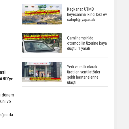
Kaçkarlar, UTMB
heyecanına ikinci kez ev
sahipliği yapacak
Çamlıhemşin'de
otomobilin üzerine kaya
düştü: 1 yaralı
Yerli ve milli olarak
üretilen ventilatörler
msi
şehir hastanelerine
 ABD'ye
ulaştı
bu dönem
sını ve
ağını da