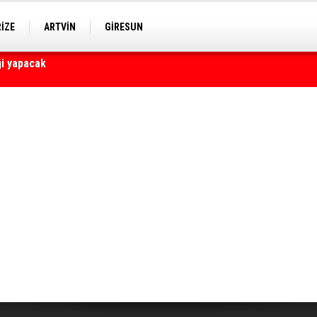
RİZE
ARTVİN
GİRESUN
yaralı