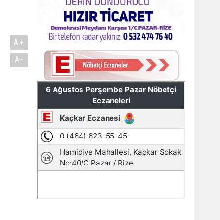
A+
A-