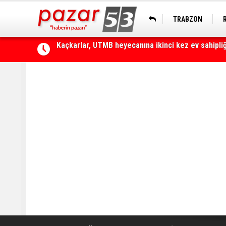
TRABZON
Çamlıhemşin'de otomobilin üzerine kaya düştü: 1 