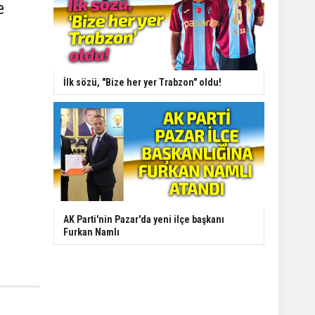
e
İlk sözü, "Bize her yer Trabzon" oldu!
AK Parti'nin Pazar'da yeni ilçe başkanı
Furkan Namlı