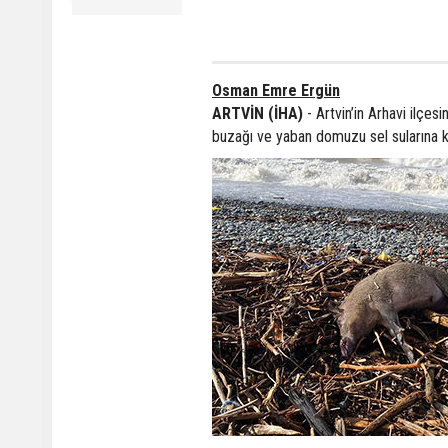
Osman Emre Ergün
ARTVİN (İHA)
- Artvin’in Arhavi ilçes
buzağı ve yaban domuzu sel sularına k