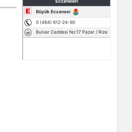
13
zla
yeni
sürüyor.
eniköy