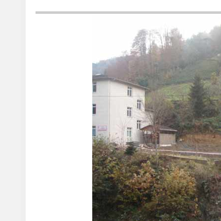
Diğer çalışmalar hakkında da bilgi veren Başkan Bekar, “BM H
okulların öğrenim binaları tamamlanmak üzere. Kapalı spor sal
öğretim sezonunun ikinci yarısına yetiştirilmeye çalışılıyor. 
devam ediyor. Lojman yapımı nedeniyle kaldırılan özel idare şa
öğretmenler lojmanının yakınında kuruluyor. Diğer yandan su 
En büyük mahallemiz olan Ortaköy Mahallesi’nin su şebeke bak
Mahallesi’nde devam ediyor.” şeklinde konuştu.