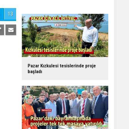
Pazar Kızkulesi tesislerinde proje
başladı
13