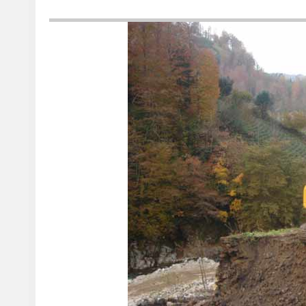
Hemşin’de kış mevsiminin kendini iyice hissettirmeye başla
çalışmaları aralıksız devam ediyor.