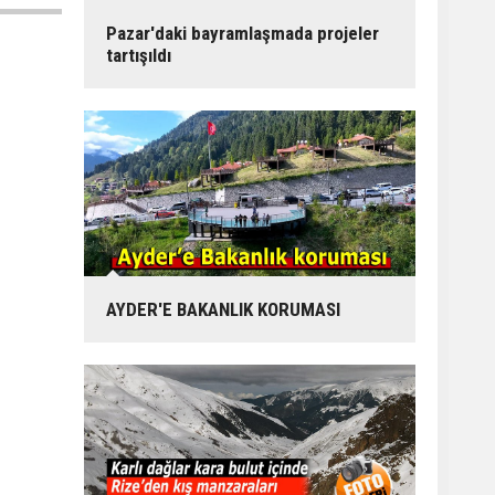
Pazar'daki bayramlaşmada projeler
tartışıldı
AYDER'E BAKANLIK KORUMASI