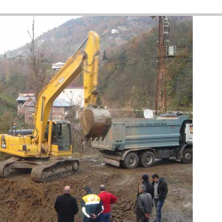
1
masına rağmen, yeniden yapılanma