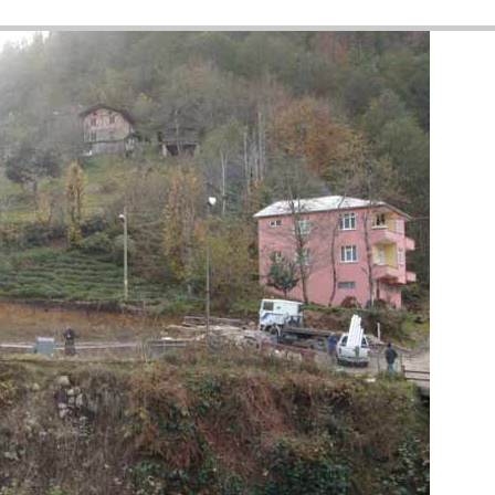
3
olding tarafından yapımı üstlenilen
onunun inşaatı ise başladı. Eğitim
Aynı proje kapsamında öğretmen lojmanının inşaatında da temel atıldı ve hı
ntiyesi ise spor alanı olarak tahsis edilen yerin yanında, sağlık ocağı ve 
şebekesi onarım ve yenileme projesi de kış şartlarına rağmen tüm hızıyla 
ım, onarım yenileme çalışmalarını bitirdik. Bu konudaki çalışmalarımız Y