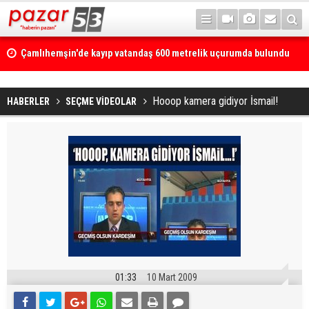
Çamlıhemşin'de kayıp vatandaş 600 metrelik uçurumda bulundu
Hooop kamera gidiyor İsmail!
HABERLER
SEÇME VİDEOLAR
01:33
10 Mart 2009