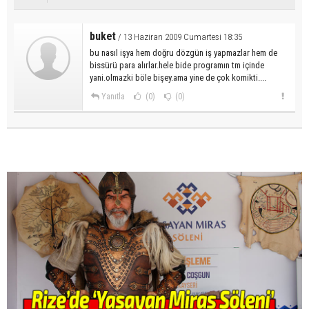
buket
/ 13 Haziran 2009 Cumartesi 18:35
bu nasıl işya hem doğru dözgün iş yapmazlar hem de
bissürü para alırlar.hele bide programın tm içinde
yani.olmazki böle bişey.ama yine de çok komikti....
Yanıtla
(0)
(0)