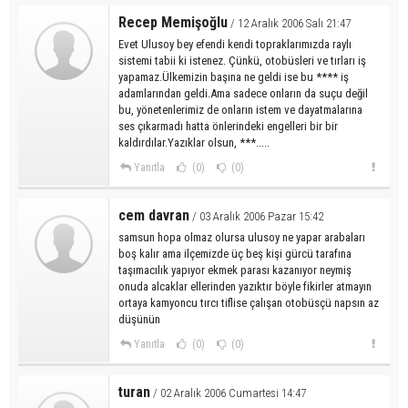
Recep Memişoğlu
/ 12 Aralık 2006 Salı 21:47
Evet Ulusoy bey efendi kendi topraklarımızda raylı
sistemi tabii ki istenez. Çünkü, otobüsleri ve tırları iş
yapamaz.Ülkemizin başına ne geldi ise bu **** iş
adamlarından geldi.Ama sadece onların da suçu değil
bu, yönetenlerimiz de onların istem ve dayatmalarına
ses çıkarmadı hatta önlerindeki engelleri bir bir
kaldırdılar.Yazıklar olsun, ***.....
Yanıtla
(0)
(0)
cem davran
/ 03 Aralık 2006 Pazar 15:42
samsun hopa olmaz olursa ulusoy ne yapar arabaları
boş kalır ama ilçemizde üç beş kişi gürcü tarafına
taşımacılık yapıyor ekmek parası kazanıyor neymiş
onuda alcaklar ellerinden yazıktır böyle fikirler atmayın
ortaya kamyoncu tırcı tiflise çalışan otobüsçü napsın az
düşünün
Yanıtla
(0)
(0)
turan
/ 02 Aralık 2006 Cumartesi 14:47