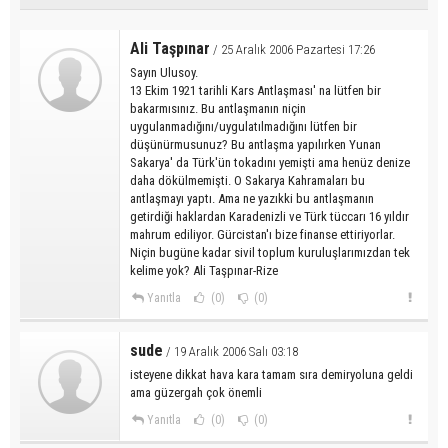
Ali Taşpınar
/ 25 Aralık 2006 Pazartesi 17:26
Sayın Ulusoy.
13 Ekim 1921 tarihli Kars Antlaşması' na lütfen bir
bakarmısınız. Bu antlaşmanın niçin
uygulanmadığını/uygulatılmadığını lütfen bir
düşünürmusunuz? Bu antlaşma yapılırken Yunan
Sakarya' da Türk'ün tokadını yemişti ama henüz denize
daha dökülmemişti. O Sakarya Kahramaları bu
antlaşmayı yaptı. Ama ne yazıkki bu antlaşmanın
getirdiği haklardan Karadenizli ve Türk tüccarı 16 yıldır
mahrum ediliyor. Gürcistan'ı bize finanse ettiriyorlar.
Niçin bugüne kadar sivil toplum kuruluşlarımızdan tek
kelime yok? Ali Taşpınar-Rize
Yanıtla
(0)
(0)
sude
/ 19 Aralık 2006 Salı 03:18
isteyene dikkat hava kara tamam sıra demiryoluna geldi
ama güzergah çok önemli
Yanıtla
(0)
(0)