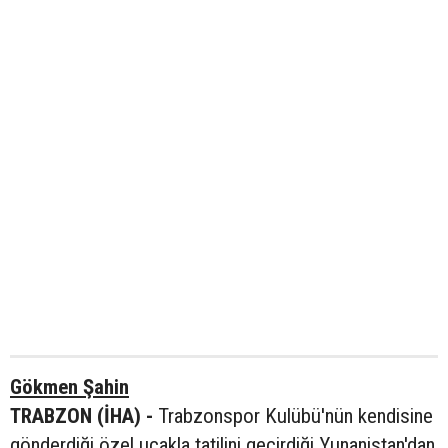
Gökmen Şahin
TRABZON (İHA) -
Trabzonspor Kulübü'nün kendisine
gönderdiği özel uçakla tatilini geçirdiği Yunanistan'dan