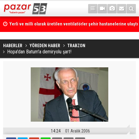
İlk sözü, "Bize her yer Trabzon" oldu!
HABERLER
YÖREDEN HABER
TRABZON
Hopa'dan Batum'a demiryolu şart!
14:24
01 Aralık 2006