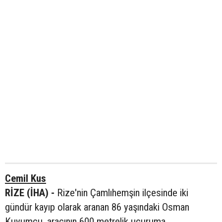
Cemil Kus
RİZE (İHA) -
Rize'nin Çamlıhemşin ilçesinde iki
gündür kayıp olarak aranan 86 yaşındaki Osman
Kuyumcu, aracının 600 metrelik uçuruma