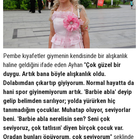
Pembe kıyafetler giymenin kendisinde bir alışkanlık
haline geldiğini ifade eden Ayhan "
Çok güzel bir
duygu. Artık bana böyle alışkanlık oldu.
Dolabımdan çıkartıp giyiyorum. Normal hayatta da
hani spor giyinemiyorum artık. 'Barbie abla' deyip
gelip belimden sarılıyor; yolda yürürken hiç
tanımadığım çocuklar. Muhatap oluyor, seviyorlar
beni. 'Barbie abla nerelisin sen? Seni çok
seviyoruz, çok tatlısın' diyen birçok çocuk var.
Oradan bunları öpüyorum, çok seviyorum
" şeklinde