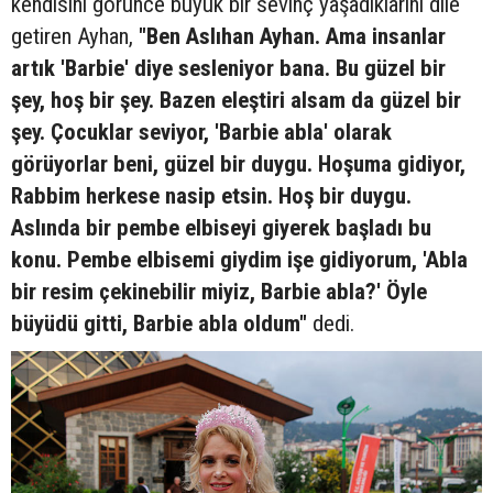
kendisini görünce büyük bir sevinç yaşadıklarını dile
getiren Ayhan,
"Ben Aslıhan Ayhan. Ama insanlar
artık 'Barbie' diye sesleniyor bana. Bu güzel bir
şey, hoş bir şey. Bazen eleştiri alsam da güzel bir
şey. Çocuklar seviyor, 'Barbie abla' olarak
görüyorlar beni, güzel bir duygu. Hoşuma gidiyor,
Rabbim herkese nasip etsin. Hoş bir duygu.
Aslında bir pembe elbiseyi giyerek başladı bu
konu. Pembe elbisemi giydim işe gidiyorum, 'Abla
bir resim çekinebilir miyiz, Barbie abla?' Öyle
büyüdü gitti, Barbie abla oldum"
dedi.