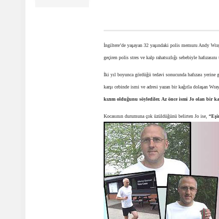
İngiltere’de yaşayan 32 yaşındaki polis memuru Andy Wray gö
geçiren polis stres ve kalp rahatsızlığı sebebiyle hafızası
İki yıl boyunca gördüğü tedavi sonucunda hafızası yerine g
karşı cebinde ismi ve adresi yazan bir kağıtla dolaşan Wra
kızım olduğunu söylediler. Az önce ismi Jo olan bir 
Kocasının durumuna çok üzüldüğünü belirten Jo ise,
“Eşi