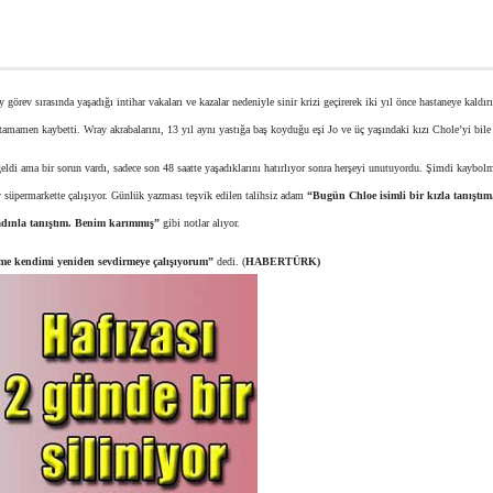
rev sırasında yaşadığı intihar vakaları ve kazalar nedeniyle sinir krizi geçirerek iki yıl önce hastaneye kaldır
nı tamamen kaybetti. Wray akrabalarını, 13 yıl aynı yastığa baş koyduğu eşi Jo ve üç yaşındaki kızı Chole’yi bile
eldi ama bir sorun vardı, sadece son 48 saatte yaşadıklarını hatırlıyor sonra herşeyi unutuyordu. Şimdi kaybol
y süpermarkette çalışıyor. Günlük yazması teşvik edilen talihsiz adam
“Bugün Chloe isimli bir kızla tanıştı
kadınla tanıştım. Benim karımmış”
gibi notlar alıyor.
me kendimi yeniden sevdirmeye çalışıyorum”
dedi. (
HABERTÜRK)