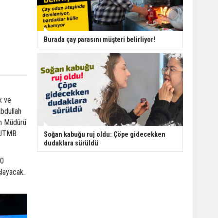
Burada çay parasını müşteri belirliyor!
k ve
Abdullah
zm Müdürü
y UTMB
Soğan kabuğu ruj oldu: Çöpe gidecekken
dudaklara sürüldü
20
layacak.