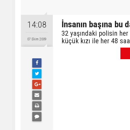
İnsanın başına bu d
14:08
32 yaşındaki polisin her 
küçük kızı ile her 48 saa
07 Ekim 2009