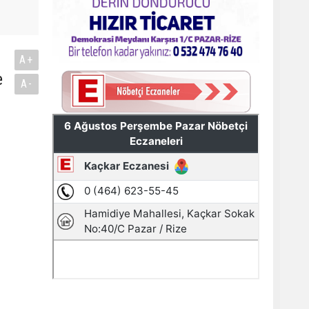
A+
e
A-