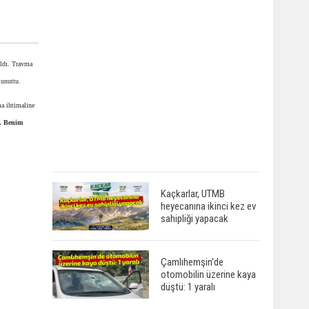
ıldı. Travma
 unuttu.
ma ihtimaline
m. Benim
Kaçkarlar, UTMB
heyecanına ikinci kez ev
sahipliği yapacak
Çamlıhemşin'de
otomobilin üzerine kaya
düştü: 1 yaralı