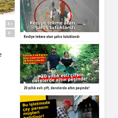
A+
A-
Kediye tekme atan şahıs tutuklandı
e
20 yıllık evli çift, derelerde altın peşinde!