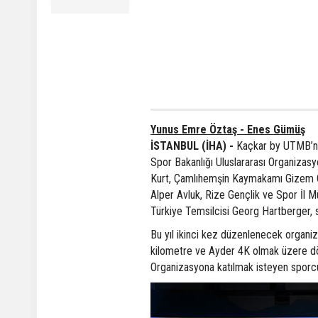
Yunus Emre Öztaş - Enes Gümüş
İSTANBUL (İHA) -
Kaçkar by UTMB’nin
Spor Bakanlığı Uluslararası Organizasy
Kurt, Çamlıhemşin Kaymakamı Gizem Çi
Alper Avluk, Rize Gençlik ve Spor İl
Türkiye Temsilcisi Georg Hartberger, 
Bu yıl ikinci kez düzenlenecek organi
kilometre ve Ayder 4K olmak üzere dö
Organizasyona katılmak isteyen sporcula