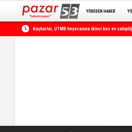
YÖREDEN HABER
YÖ
PAZAR KAMERA
RİZ
Çamlıhemşin'de otomobilin üzerine kaya düştü: 1 