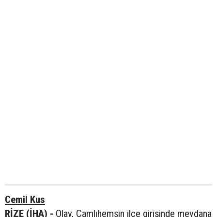
Cemil Kus
RİZE (İHA) -
Olay, Çamlıhemşin ilçe girişinde meydana