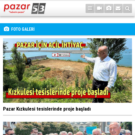
FOTO GALERİ
Pazar Kızkulesi tesislerinde proje başladı