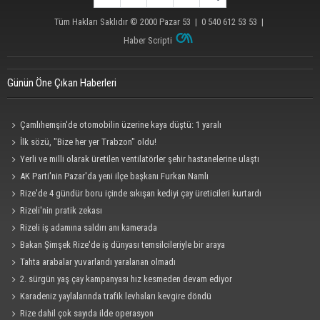
Tüm Hakları Saklıdır © 2000
Pazar 53
| 0 540 612 53 53 |
Haber Scripti
Günün Öne Çıkan Haberleri
Çamlıhemşin'de otomobilin üzerine kaya düştü: 1 yaralı
İlk sözü, "Bize her yer Trabzon" oldu!
Yerli ve milli olarak üretilen ventilatörler şehir hastanelerine ulaştı
AK Parti'nin Pazar'da yeni ilçe başkanı Furkan Namlı
Rize'de 4 gündür boru içinde sıkışan kediyi çay üreticileri kurtardı
Rizeli'nin pratik zekası
Rizeli iş adamına saldırı anı kamerada
Bakan Şimşek Rize'de iş dünyası temsilcileriyle bir araya
Tahta arabalar yuvarlandı yaralanan olmadı
2. sürgün yaş çay kampanyası hız kesmeden devam ediyor
Karadeniz yaylalarında trafik levhaları kevgire döndü
Rize dahil çok sayıda ilde operasyon