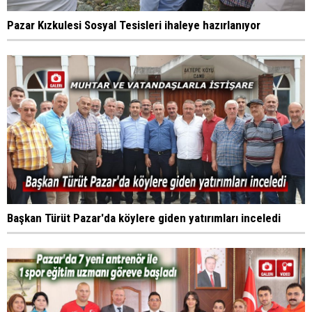
Pazar Kızkulesi Sosyal Tesisleri ihaleye hazırlanıyor
Başkan Türüt Pazar'da köylere giden yatırımları inceledi