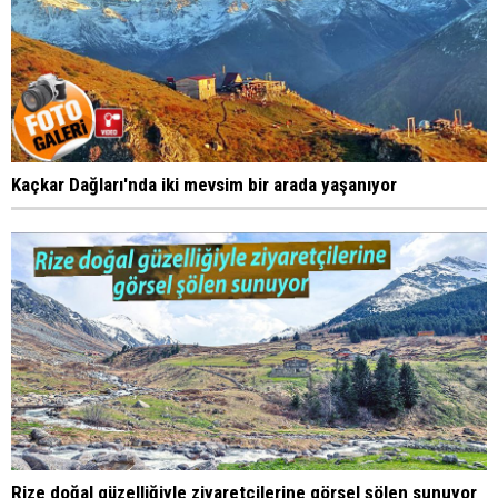
Kaçkar Dağları'nda iki mevsim bir arada yaşanıyor
Rize doğal güzelliğiyle ziyaretçilerine görsel şölen sunuyor