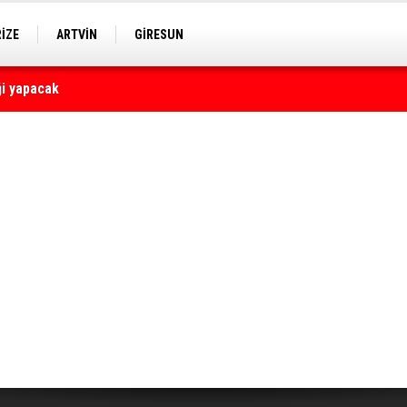
RİZE
ARTVİN
GİRESUN
yaralı