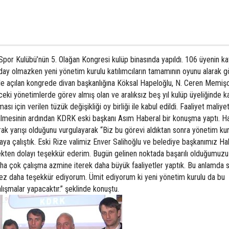
Spor Kulübü’nün 5. Olağan Kongresi kulüp binasında yapıldı. 106 üyenin kat
ay olmazken yeni yönetim kurulu katılımcıların tamamının oyunu alarak 
u ile açılan kongrede divan başkanlığına Köksal Hapeloğlu, N. Ceren Memiş
ceki yönetimlerde görev almış olan ve aralıksız beş yıl kulüp üyeliğinde ka
sı için verilen tüzük değişikliği oy birliği ile kabul edildi. Faaliyet maliye
ilmesinin ardından KDRK eski başkanı Asım Haberal bir konuşma yaptı. H
k yarışı olduğunu vurgulayarak “Biz bu görevi aldıktan sonra yönetim kur
aya çalıştık. Eski Rize valimiz Enver Salihoğlu ve belediye başkanımız Hal
ekten dolayı teşekkür ederim. Bugün gelinen noktada başarılı olduğumuzu
daha çok çalışma azmine iterek daha büyük faaliyetler yaptık. Bu anlamda s
ez daha teşekkür ediyorum. Ümit ediyorum ki yeni yönetim kurulu da bu
fçalışmalar yapacaktır.” şeklinde konuştu.