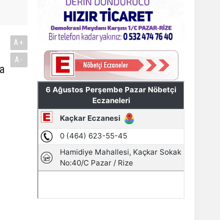
A+
A-
da