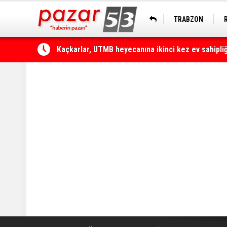
TRABZON
Çamlıhemşin'de otomobilin üzerine kaya düştü: 1 