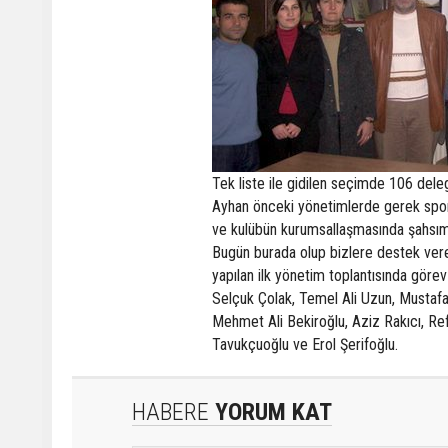
Tek liste ile gidilen seçimde 106 de
Ayhan önceki yönetimlerde gerek sporc
ve kulübün kurumsallaşmasında şahsı
Bugün burada olup bizlere destek veren
yapılan ilk yönetim toplantısında göre
Selçuk Çolak, Temel Ali Uzun, Mustaf
Mehmet Ali Bekiroğlu, Aziz Rakıcı, Ref
Tavukçuoğlu ve Erol Şerifoğlu.
HABERE
YORUM KAT