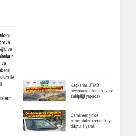
ıldığı
göreve
oğlu ve
lanların
t ve
aberal
ulum ile
il
Kaçkarlar, UTMB
heyecanına ikinci kez ev
sahipliği yapacak
izlerin
Çamlıhemşin'de
otomobilin üzerine kaya
düştü: 1 yaralı