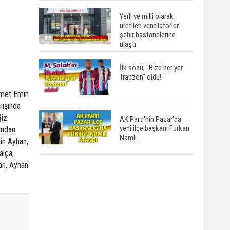
Yerli ve milli olarak
üretilen ventilatörler
şehir hastanelerine
ulaştı
İlk sözü, "Bize her yer
Trabzon" oldu!
hmet Emin
rışında
iz.
AK Parti'nin Pazar'da
yeni ilçe başkanı Furkan
ından
Namlı
min Ayhan,
alça,
an, Ayhan