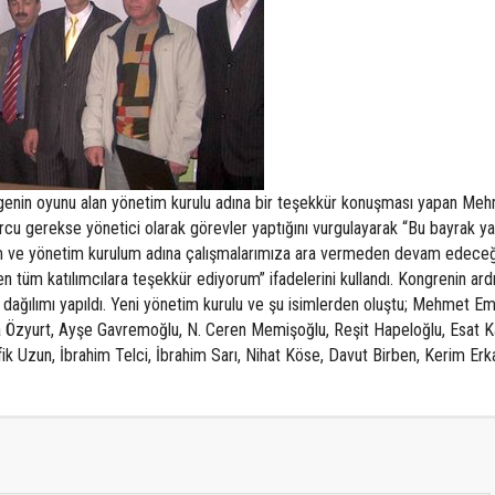
legenin oyunu alan yönetim kurulu adına bir teşekkür konuşması yapan Me
u gerekse yönetici olarak görevler yaptığını vurgulayarak “Bu bayrak ya
m ve yönetim kurulum adına çalışmalarımıza ara vermeden devam edeceğ
 tüm katılımcılara teşekkür ediyorum” ifadelerini kullandı. Kongrenin ard
v dağılımı yapıldı. Yeni yönetim kurulu ve şu isimlerden oluştu; Mehmet E
a Özyurt, Ayşe Gavremoğlu, N. Ceren Memişoğlu, Reşit Hapeloğlu, Esat K
ik Uzun, İbrahim Telci, İbrahim Sarı, Nihat Köse, Davut Birben, Kerim Erk