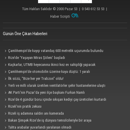
Tüm Hakları Saklıdır © 2000
Pazar 53
| 0 540 612 53 53 |
Haber Scripti
Günün Öne Çıkan Haberleri
Çamlıhemşin'de kayıp vatandaş 600 metrelik uçurumda bulundu
Rize’de ‘Yaşayan Miras Şöleni’ başladı
Kaçkarlar, UTMB heyecanına ikinci kez ev sahipliği yapacak
Çamlıhemşin'de otomobilin üzerine kaya düştü: 1 yaralı
İlk sözü, "Bize her yer Trabzon" oldu!
Yerli ve milli olarak üretilen ventilatörler şehir hastanelerine ulaştı
AK Parti'nin Pazar'da yeni ilçe başkanı Furkan Namlı
Rize'de 4 gündür boru içinde sıkışan kediyi çay üreticileri kurtardı
Rizeli'nin pratik zekası
Rizeli iş adamına saldırı anı kamerada
Bakan Şimşek Rize'de iş dünyası temsilcileriyle bir araya
Tahta arabalar yuvarlandı yaralanan olmadı