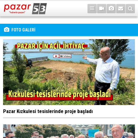
FOTO GALERİ
Pazar Kızkulesi tesislerinde proje başladı