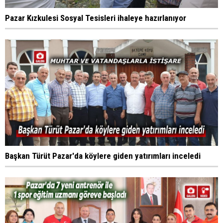
Pazar Kızkulesi Sosyal Tesisleri ihaleye hazırlanıyor
Başkan Türüt Pazar'da köylere giden yatırımları inceledi