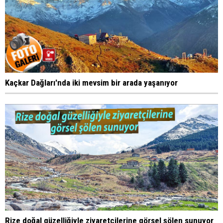
Kaçkar Dağları'nda iki mevsim bir arada yaşanıyor
Rize doğal güzelliğiyle ziyaretçilerine görsel şölen sunuyor