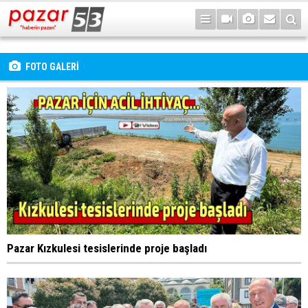
FOTO GALERİ
Pazar Kızkulesi tesislerinde proje başladı