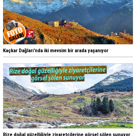
Kaçkar Dağları'nda iki mevsim bir arada yaşanıyor
Rize doğal güzelliğiyle ziyaretçilerine görsel şölen sunuyor