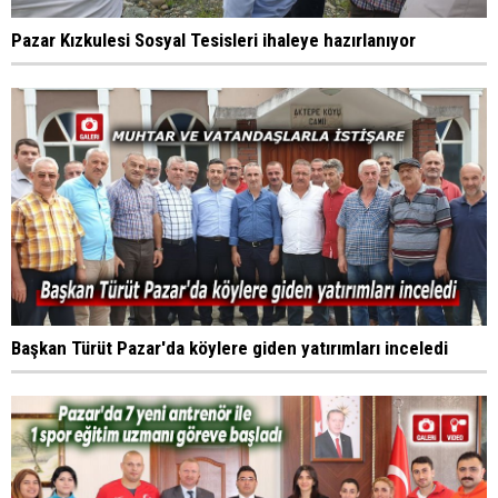
Pazar Kızkulesi Sosyal Tesisleri ihaleye hazırlanıyor
Başkan Türüt Pazar'da köylere giden yatırımları inceledi