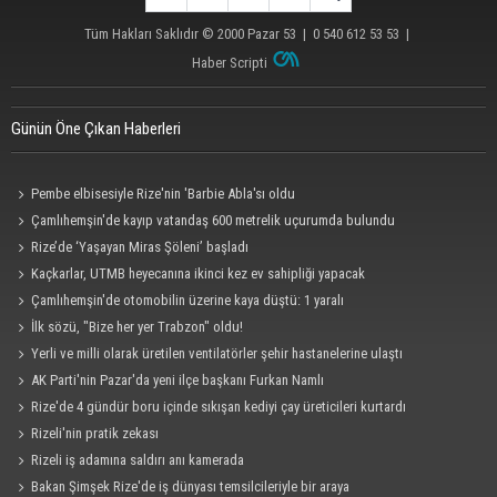
Tüm Hakları Saklıdır © 2000
Pazar 53
| 0 540 612 53 53 |
Haber Scripti
Günün Öne Çıkan Haberleri
Pembe elbisesiyle Rize'nin 'Barbie Abla'sı oldu
Çamlıhemşin'de kayıp vatandaş 600 metrelik uçurumda bulundu
Rize’de ‘Yaşayan Miras Şöleni’ başladı
Kaçkarlar, UTMB heyecanına ikinci kez ev sahipliği yapacak
Çamlıhemşin'de otomobilin üzerine kaya düştü: 1 yaralı
İlk sözü, "Bize her yer Trabzon" oldu!
Yerli ve milli olarak üretilen ventilatörler şehir hastanelerine ulaştı
AK Parti'nin Pazar'da yeni ilçe başkanı Furkan Namlı
Rize'de 4 gündür boru içinde sıkışan kediyi çay üreticileri kurtardı
Rizeli'nin pratik zekası
Rizeli iş adamına saldırı anı kamerada
Bakan Şimşek Rize'de iş dünyası temsilcileriyle bir araya