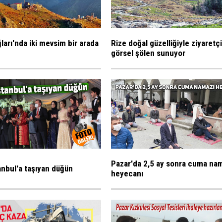
ları'nda iki mevsim bir arada
Rize doğal güzelliğiyle ziyaretç
görsel şölen sunuyor
Pazar'da 2,5 ay sonra cuma na
tanbul'a taşıyan düğün
heyecanı