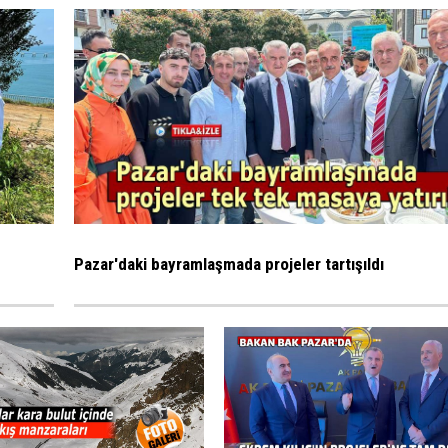
Pazar'daki bayramlaşmada projeler tartışıldı