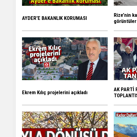
Rize’nin ka
AYDER'E BAKANLIK KORUMASI
görüntüler
AK PARTİ 
Ekrem Kılıç projelerini açıkladı
TOPLANTI