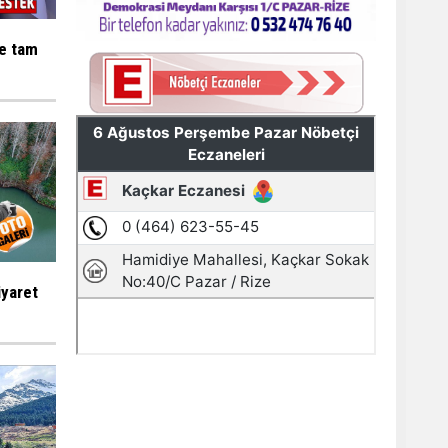
ne tam
iyaret