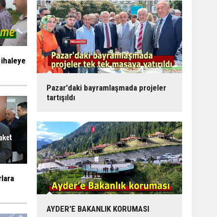
 ihaleye
Pazar'daki bayramlaşmada projeler
tartışıldı
rlara
AYDER'E BAKANLIK KORUMASI