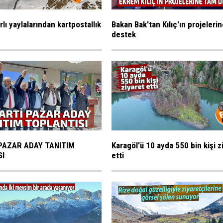
rlı yaylalarından kartpostallık
Bakan Bak'tan Kılıç'ın projeleri
destek
PAZAR ADAY TANITIM
Karagöl'ü 10 ayda 550 bin kişi z
SI
etti