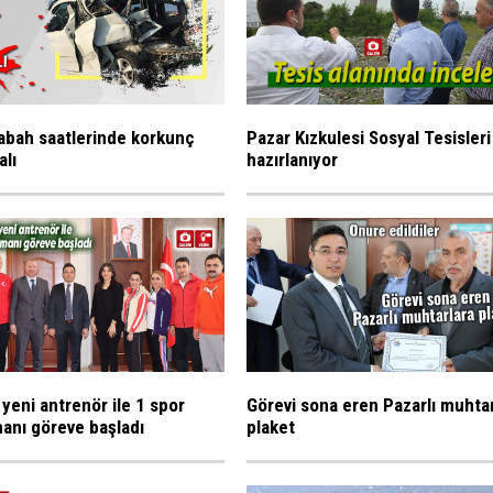
abah saatlerinde korkunç
Pazar Kızkulesi Sosyal Tesisleri
alı
hazırlanıyor
 yeni antrenör ile 1 spor
Görevi sona eren Pazarlı muhta
anı göreve başladı
plaket