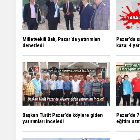
Milletvekili Bak, Pazar'da yatırımları
Pazar'da s
denetledi
kaza: 4 yar
Başkan Türüt Pazar'da köylere giden
Pazar'da 7
yatırımları inceledi
eğitim uzm