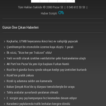
Tüm Hakları Saklıdır © 2000
Pazar 53
| 0 540 612 53 53 |
Haber Scripti
Günün Öne Çıkan Haberleri
Kaçkarlar, UTMB heyecanına ikinci kez ev sahipliği yapacak
Çamlıhemşin'de otomobilin üzerine kaya düştü: 1 yaralı
İlk sözü, "Bize her yer Trabzon" oldu!
Yerli ve milli olarak üretilen ventilatörler şehir hastanelerine ulaştı
AK Parti'nin Pazar'da yeni ilçe başkanı Furkan Namlı
Rize'de 4 gündür boru içinde sıkışan kediyi çay üreticileri kurtardı
Rizeli'nin pratik zekası
Rizeli iş adamına saldırı anı kamerada
Bakan Şimşek Rize'de iş dünyası temsilcileriyle bir araya
Tahta arabalar yuvarlandı yaralanan olmadı
2. sürgün yaş çay kampanyası hız kesmeden devam ediyor
Karadeniz yaylalarında trafik levhaları kevgire döndü