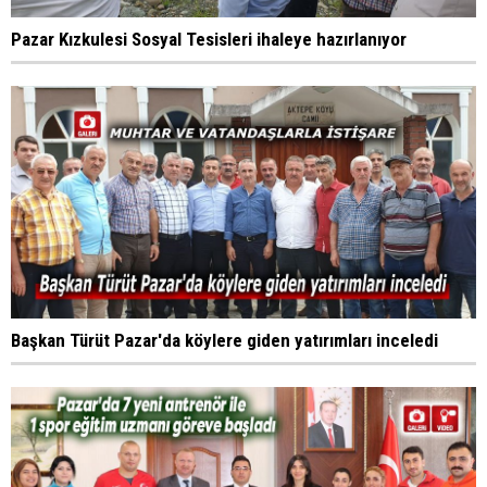
Pazar Kızkulesi Sosyal Tesisleri ihaleye hazırlanıyor
Başkan Türüt Pazar'da köylere giden yatırımları inceledi