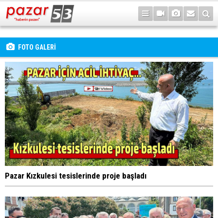
FOTO GALERİ
Pazar Kızkulesi tesislerinde proje başladı