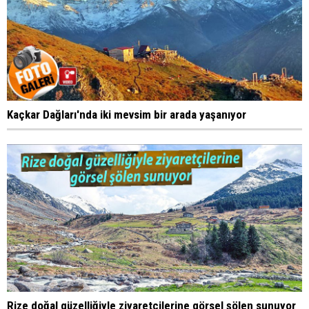
Kaçkar Dağları'nda iki mevsim bir arada yaşanıyor
Rize doğal güzelliğiyle ziyaretçilerine görsel şölen sunuyor