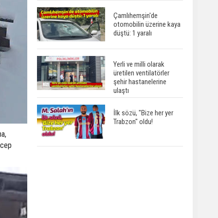
Çamlıhemşin'de
otomobilin üzerine kaya
düştü: 1 yaralı
Yerli ve milli olarak
üretilen ventilatörler
şehir hastanelerine
ulaştı
İlk sözü, "Bize her yer
Trabzon" oldu!
na,
ı cep