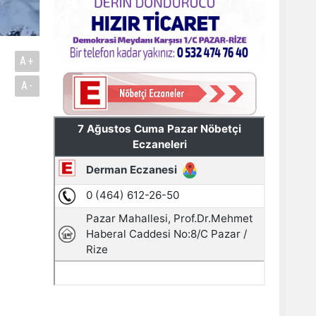
A+
A-