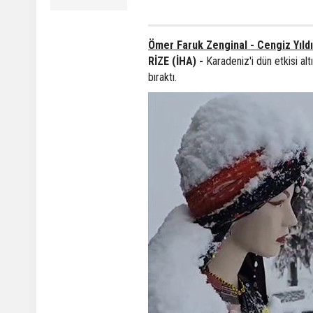
Ömer Faruk Zenginal - Cengiz Yıld
RİZE (İHA) -
Karadeniz'i dün etkisi alt
bıraktı.