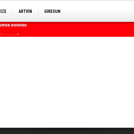
RİZE
ARTVİN
GİRESUN
ği yapacak