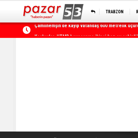
TRABZON
Kaçkarlar, UTMB heyecanına ikinci kez ev sahipli