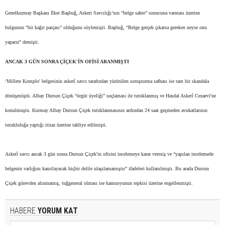
Genelkurmay Başkanı İlker Başbuğ, Askeri Savcılığı’nın “belge sahte” sonucuna varması üzerine
bulgunun “bir kağıt parçası” olduğunu söylemişti. Başbuğ, “Belge gerçek çıkarsa gereken neyse onu
yaparız” demişti.
ANCAK 3 GÜN SONRA ÇİÇEK'İN OFİSİ ARANMIŞTI
‘Millete Komplo' belgesinin askerî savcı tarafından yürütülen soruşturma safhası ise tam bir skandala
dönüşmüştü. Albay Dursun Çiçek “örgüt üyeliği” suçlaması ile tutuklanmış ve Hasdal Askerî Cezaevi'ne
konulmuştu. Kurmay Albay Dursun Çiçek tutuklanmasının ardından 24 saat geçmeden avukatlarının
tutukluluğa yaptığı itiraz üzerine tahliye edilmişti.
Askerî savcı ancak 3 gün sonra Dursun Çiçek'in ofisini incelemeye karar vermiş ve “yapılan incelemede
belgenin varlığını kanıtlayacak hiçbir delile ulaşılamamıştır” ifadeleri kullanılmıştı. Bu arada Dursun
Çiçek görevden alınmamış, tuğgeneral olması ise kamuoyunun tepkisi üzerine engellenmişti.
HABERE
YORUM KAT