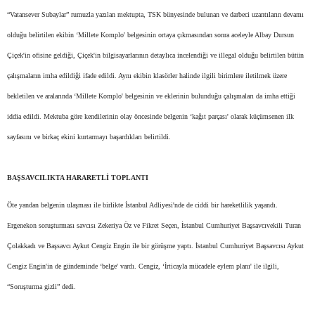
“Vatansever Subaylar” rumuzla yazılan mektupta, TSK bünyesinde bulunan ve darbeci uzantıların devamı
olduğu belirtilen ekibin ‘Millete Komplo' belgesinin ortaya çıkmasından sonra aceleyle Albay Dursun
Çiçek'in ofisine geldiği, Çiçek'in bilgisayarlarının detaylıca incelendiği ve illegal olduğu belirtilen bütün
çalışmaların imha edildiği ifade edildi. Aynı ekibin klasörler halinde ilgili birimlere iletilmek üzere
bekletilen ve aralarında ‘Millete Komplo' belgesinin ve eklerinin bulunduğu çalışmaları da imha ettiği
iddia edildi. Mektuba göre kendilerinin olay öncesinde belgenin ‘kağıt parçası' olarak küçümsenen ilk
sayfasını ve birkaç ekini kurtarmayı başardıkları belirtildi.
BAŞSAVCILIKTA HARARETLİ TOPLANTI
Öte yandan belgenin ulaşması ile birlikte İstanbul Adliyesi'nde de ciddi bir hareketlilik yaşandı.
Ergenekon soruşturması savcısı Zekeriya Öz ve Fikret Seçen, İstanbul Cumhuriyet Başsavcıvekili Turan
Çolakkadı ve Başsavcı Aykut Cengiz Engin ile bir görüşme yaptı. İstanbul Cumhuriyet Başsavcısı Aykut
Cengiz Engin'in de gündeminde ‘belge' vardı. Cengiz, ‘İrticayla mücadele eylem planı' ile ilgili,
“Soruşturma gizli” dedi.