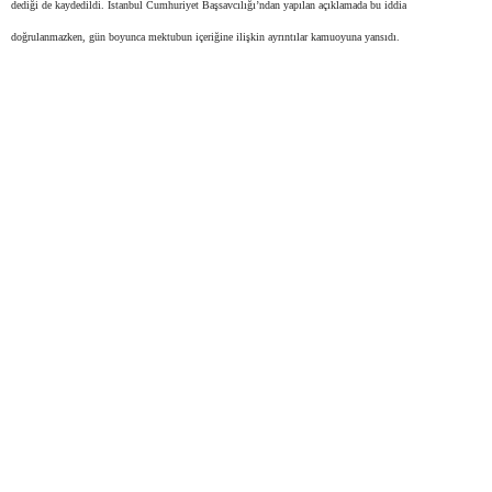
dediği de kaydedildi. İstanbul Cumhuriyet Başsavcılığı’ndan yapılan açıklamada bu iddia
doğrulanmazken, gün boyunca mektubun içeriğine ilişkin ayrıntılar kamuoyuna yansıdı.