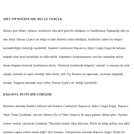
ADLİ TIP DOĞRULADI: BELGE GERÇEK
İddiaya göre ihbarcı subayın, kendisinin hala aktif görevde olduğunu ve Genelkurmay Başkanlığı’nda yer
alan Albay Dursun Çiçek’e ait belge ve hard disklerin imha edildiğini, kendisinin sadece bu belgeyi
kurtarabildiğini belirttiği kaydedildi. İstanbul Cumhuriyet Başsavcısı Aykut Cengiz Engin’de bulunan
belgede ıslak imza bulunduğu da iddia edildi. Ergenekon soruşturmasının savcıları tarafından teslim
alınan belgenin kriminal incelenmeye alındı. Kriminal incelemede belgenin ‘orijinal’ ve imzanın da ıslak
olduğu yönünde ön rapor verildiği iddia edildi. Adli Tıp Kurumu ön raporunda, incelenen belgedeki
imzada, ‘beşgenin altındaki imza’ Albay Dursun Çiçek’e ait’ dediği kaydedildi.
BAŞSAVCI: RUTİN BİR GÖRÜŞME
İddiaların ardından İstanbul Adliyesi’nde İstanbul Cumhuriyet Başsavcısı Aykut Cengiz Engin, Başsavcı
Vekili Turan Çolakkadı, savcılar Zekeriya Öz ve Fikret Seçen’ın bir araya gelmesi dikkat çekti. Toplantı
sonrası soruları yanıtlayan Çolakkadı “Basından herşeyi takip ediyoruz. Böyle bir belge gelmiş olsa dahil
açıklama yapma yetkisi bende değil” diye konuştu. Görüşemenin ardından Başsavcı Engin “Rutin bir