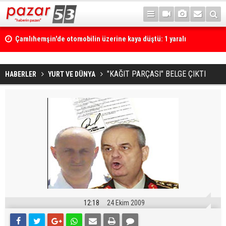
Çamlıhemşin'de otomobilin üzerine kaya düştü: 1 yaralı
"KAĞIT PARÇASI" BELGE ÇIKTI
HABERLER
YURT VE DÜNYA
12:18
24 Ekim 2009