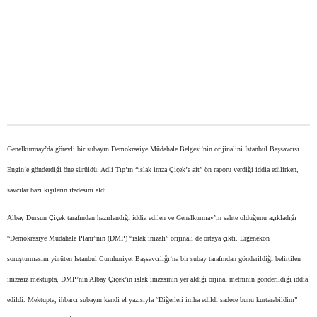
Genelkurmay’da görevli bir subayın Demokrasiye Müdahale Belgesi’nin orijinalini İstanbul Başsavcısı
Engin’e gönderdiği öne sürüldü. Adli Tıp’ın “ıslak imza Çiçek’e ait” ön raporu verdiği iddia edilirken,
savcılar bazı kişilerin ifadesini aldı.
Albay Dursun Çiçek tarafından hazırlandığı iddia edilen ve Genelkurmay’ın sahte olduğunu açıkladığı
“Demokrasiye Müdahale Planı”nın (DMP) “ıslak imzalı” orijinali de ortaya çıktı. Ergenekon
soruşturmasını yürüten İstanbul Cumhuriyet Başsavcılığı’na bir subay tarafından gönderildiği belirtilen
imzasız mektupta, DMP’nin Albay Çiçek’in ıslak imzasının yer aldığı orjinal metninin gönderildiği iddia
edildi. Mektupta, ihbarcı subayın kendi el yazısıyla “Diğerleri imha edildi sadece bunu kurtarabildim”