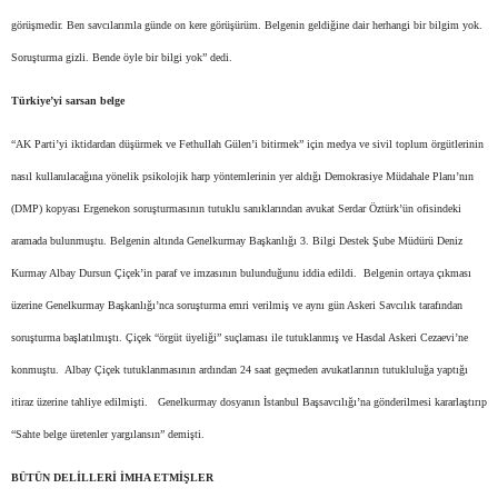
görüşmedir. Ben savcılarımla günde on kere görüşürüm. Belgenin geldiğine dair herhangi bir bilgim yok.
Soruşturma gizli. Bende öyle bir bilgi yok” dedi.
Türkiye’yi sarsan belge
“AK Parti’yi iktidardan düşürmek ve Fethullah Gülen’i bitirmek” için medya ve sivil toplum örgütlerinin
nasıl kullanılacağına yönelik psikolojik harp yöntemlerinin yer aldığı Demokrasiye Müdahale Planı’nın
(DMP) kopyası Ergenekon soruşturmasının tutuklu sanıklarından avukat Serdar Öztürk’ün ofisindeki
aramada bulunmuştu. Belgenin altında Genelkurmay Başkanlığı 3. Bilgi Destek Şube Müdürü Deniz
Kurmay Albay Dursun Çiçek’in paraf ve imzasının bulunduğunu iddia edildi. Belgenin ortaya çıkması
üzerine Genelkurmay Başkanlığı’nca soruşturma emri verilmiş ve aynı gün Askeri Savcılık tarafından
soruşturma başlatılmıştı. Çiçek “örgüt üyeliği” suçlaması ile tutuklanmış ve Hasdal Askeri Cezaevi’ne
konmuştu. Albay Çiçek tutuklanmasının ardından 24 saat geçmeden avukatlarının tutukluluğa yaptığı
itiraz üzerine tahliye edilmişti. Genelkurmay dosyanın İstanbul Başsavcılığı’na gönderilmesi kararlaştırıp
“Sahte belge üretenler yargılansın” demişti.
BÜTÜN DELİLLERİ İMHA ETMİŞLER