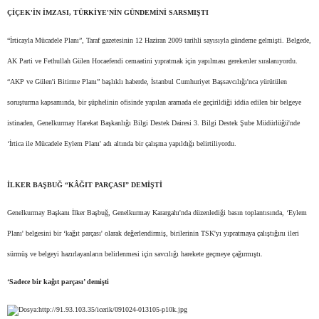
ÇİÇEK'İN İMZASI, TÜRKİYE'NİN GÜNDEMİNİ SARSMIŞTI
“İrticayla Mücadele Planı”, Taraf gazetesinin 12 Haziran 2009 tarihli sayısıyla gündeme gelmişti. Belgede,
AK Parti ve Fethullah Gülen Hocaefendi cemaatini yıpratmak için yapılması gerekenler sıralanıyordu.
“AKP ve Gülen'i Bitirme Planı” başlıklı haberde, İstanbul Cumhuriyet Başsavcılığı'nca yürütülen
soruşturma kapsamında, bir şüphelinin ofisinde yapılan aramada ele geçirildiği iddia edilen bir belgeye
istinaden, Genelkurmay Harekat Başkanlığı Bilgi Destek Dairesi 3. Bilgi Destek Şube Müdürlüğü'nde
‘İrtica ile Mücadele Eylem Planı' adı altında bir çalışma yapıldığı belirtiliyordu.
İLKER BAŞBUĞ “KÂĞIT PARÇASI” DEMİŞTİ
Genelkurmay Başkanı İlker Başbuğ, Genelkurmay Karargahı'nda düzenlediği basın toplantısında, ‘Eylem
Planı' belgesini bir ‘kağıt parçası' olarak değerlendirmiş, birilerinin TSK'yı yıpratmaya çalıştığını ileri
sürmüş ve belgeyi hazırlayanların belirlenmesi için savcılığı harekete geçmeye çağırmıştı.
‘Sadece bir kağıt parçası’ demişti