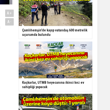
A+
A-
a
Çamlıhemşin'de kayıp vatandaş 600 metrelik
uçurumda bulundu
Kaçkarlar, UTMB heyecanına ikinci kez ev
sahipliği yapacak