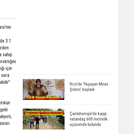
si'nin
'da 3.1
deden
a sahip
erektiğini
ği için
n sera
bilir"
Rize’de ‘Yaşayan Miras
Şöleni’ başladı
mümkün
gelir
Çamlıhemşin'de kayıp
liyeti,
vatandaş 600 metrelik
atırım
uçurumda bulundu