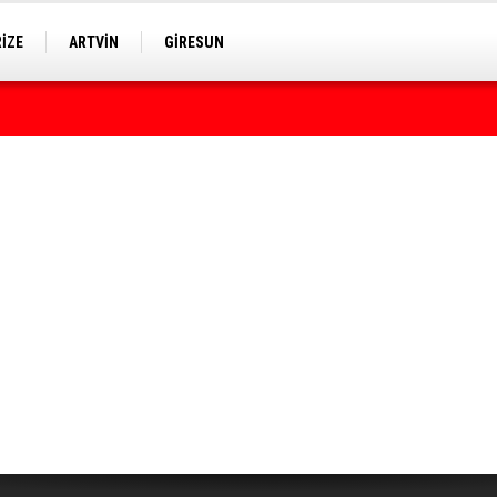
RİZE
ARTVİN
GİRESUN
rumda bulundu