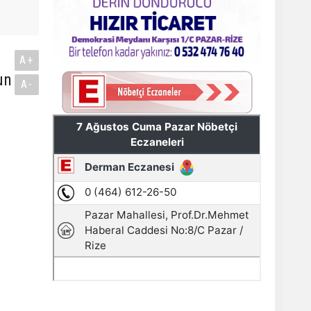
A+
un
A-