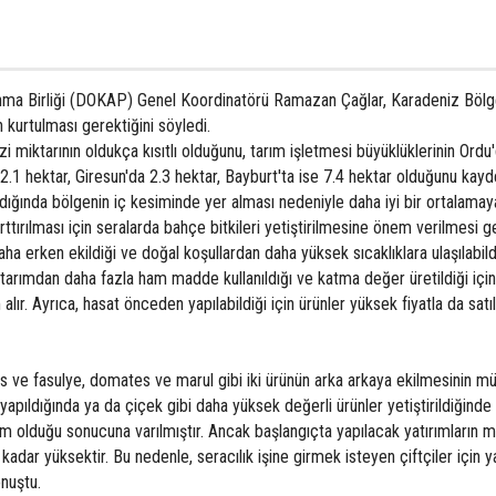
ınma Birliği (DOKAP) Genel Koordinatörü Ramazan Çağlar, Karadeniz Bölge
an kurtulması gerektiğini söyledi.
zi miktarının oldukça kısıtlı olduğunu, tarım işletmesi büyüklüklerinin Ordu
 2.1 hektar, Giresun'da 2.3 hektar, Bayburt'ta ise 7.4 hektar olduğunu kay
andığında bölgenin iç kesiminde yer alması nedeniyle daha iyi bir ortalamay
 arttırılması için seralarda bahçe bitkileri yetiştirilmesine önem verilmesi g
ha erken ekildiği ve doğal koşullardan daha yüksek sıcaklıklara ulaşılabildi
n tarımdan daha fazla ham madde kullanıldığı ve katma değer üretildiği içi
lır. Ayrıca, hasat önceden yapılabildiği için ürünler yüksek fiyatla da satıla
s ve fasulye, domates ve marul gibi iki ürünün arka arkaya ekilmesinin 
 yapıldığında ya da çiçek gibi daha yüksek değerli ürünler yetiştirildiğinde 
işim olduğu sonucuna varılmıştır. Ancak başlangıçta yapılacak yatırımların ma
kadar yüksektir. Bu nedenle, seracılık işine girmek isteyen çiftçiler için y
onuştu.