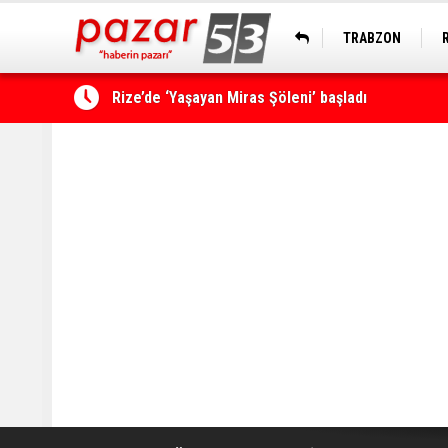
TRABZON
Çamlıhemşin'de kayıp vatandaş 600 metrelik uçu