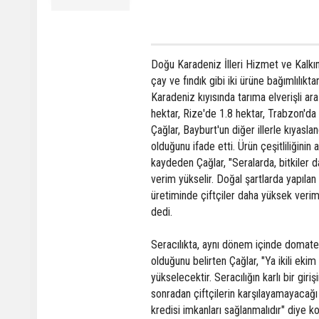
Doğu Karadeniz İlleri Hizmet ve Kalk
çay ve fındık gibi iki ürüne bağımlılıkt
Karadeniz kıyısında tarıma elverişli ara
hektar, Rize'de 1.8 hektar, Trabzon'da
Çağlar, Bayburt'un diğer illerle kıyasl
olduğunu ifade etti. Ürün çeşitliliğinin
kaydeden Çağlar, "Seralarda, bitkiler da
verim yükselir. Doğal şartlarda yapıla
üretiminde çiftçiler daha yüksek verim a
dedi.
Seracılıkta, aynı dönem içinde domate
olduğunu belirten Çağlar, "Ya ikili ekim
yükselecektir. Seracılığın karlı bir gir
sonradan çiftçilerin karşılayamayacağı 
kredisi imkanları sağlanmalıdır" diye k