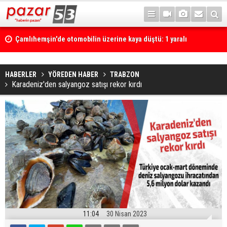
Çamlıhemşin'de otomobilin üzerine kaya düştü: 1 yaralı
HABERLER
YÖREDEN HABER
TRABZON
Karadeniz'den salyangoz satışı rekor kırdı
11:04
30 Nisan 2023