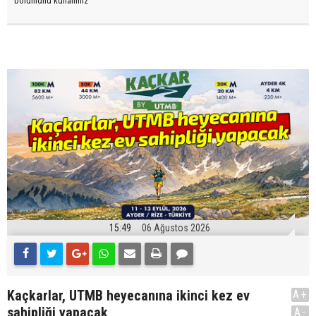
bölümünü kullanınız
15:49
06 Ağustos 2026
Kaçkarlar, UTMB heyecanına ikinci kez ev
A+
sahipliği yapacak
A-