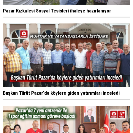
Pazar Kızkulesi Sosyal Tesisleri ihaleye hazırlanıyor
Başkan Türüt Pazar'da köylere giden yatırımları inceledi