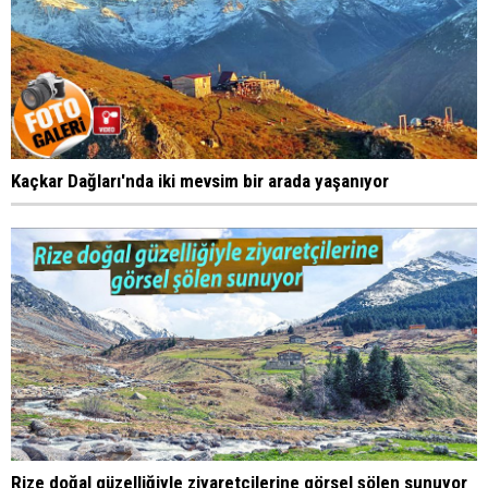
Kaçkar Dağları'nda iki mevsim bir arada yaşanıyor
Rize doğal güzelliğiyle ziyaretçilerine görsel şölen sunuyor