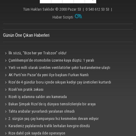
Tüm Hakları Saklıdır © 2000
Pazar 53
| 0 540 612 53 53 |
Haber Scripti
Günün Öne Çıkan Haberleri
İlk sözü, "Bize her yer Trabzon" oldu!
Çamlıhemşin'de otomobilin üzerine kaya düştü: 1 yaralı
Yerli ve milli olarak üretilen ventilatörler şehir hastanelerine ulaştı
AK Parti'nin Pazar'da yeni ilçe başkanı Furkan Namlı
Rize'de 4 gündür boru içinde sıkışan kediyi çay üreticileri kurtardı
Rizeli'nin pratik zekası
Rizeli iş adamına saldırı anı kamerada
Bakan Şimşek Rize'de iş dünyası temsilcileriyle bir araya
Tahta arabalar yuvarlandı yaralanan olmadı
2. sürgün yaş çay kampanyası hız kesmeden devam ediyor
Karadeniz yaylalarında trafik levhaları kevgire döndü
Rize dahil çok sayıda ilde operasyon