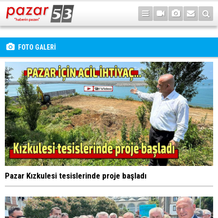
FOTO GALERİ
Pazar Kızkulesi tesislerinde proje başladı