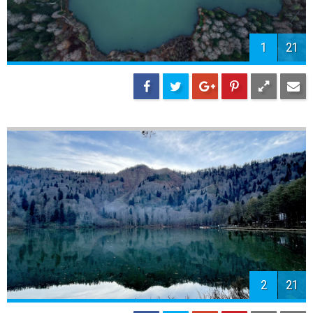
1
21
2
21