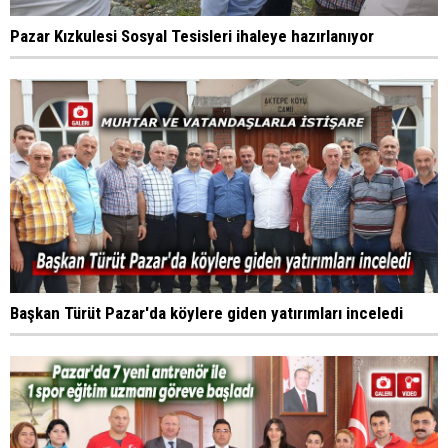
Pazar Kızkulesi Sosyal Tesisleri ihaleye hazırlanıyor
Başkan Türüt Pazar'da köylere giden yatırımları inceledi