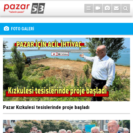
FOTO GALERİ
Pazar Kızkulesi tesislerinde proje başladı