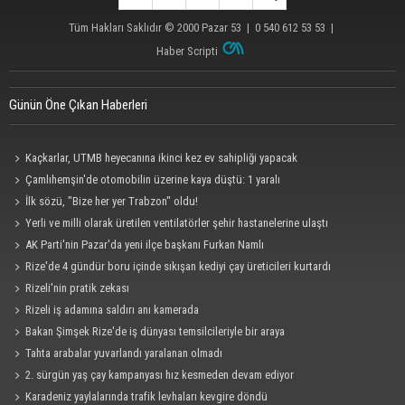
Tüm Hakları Saklıdır © 2000
Pazar 53
| 0 540 612 53 53 |
Haber Scripti
Günün Öne Çıkan Haberleri
Kaçkarlar, UTMB heyecanına ikinci kez ev sahipliği yapacak
Çamlıhemşin'de otomobilin üzerine kaya düştü: 1 yaralı
İlk sözü, "Bize her yer Trabzon" oldu!
Yerli ve milli olarak üretilen ventilatörler şehir hastanelerine ulaştı
AK Parti'nin Pazar'da yeni ilçe başkanı Furkan Namlı
Rize'de 4 gündür boru içinde sıkışan kediyi çay üreticileri kurtardı
Rizeli'nin pratik zekası
Rizeli iş adamına saldırı anı kamerada
Bakan Şimşek Rize'de iş dünyası temsilcileriyle bir araya
Tahta arabalar yuvarlandı yaralanan olmadı
2. sürgün yaş çay kampanyası hız kesmeden devam ediyor
Karadeniz yaylalarında trafik levhaları kevgire döndü