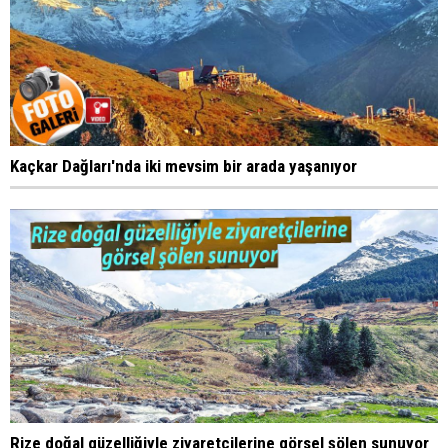
Kaçkar Dağları'nda iki mevsim bir arada yaşanıyor
Rize doğal güzelliğiyle ziyaretçilerine görsel şölen sunuyor