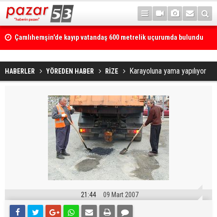
Çamlıhemşin'de kayıp vatandaş 600 metrelik uçurumda bulundu
Karayoluna yama yapılıyor
HABERLER
YÖREDEN HABER
RİZE
21:44
09 Mart 2007