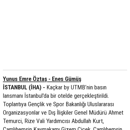
Yunus Emre Öztaş - Enes Gümüş
İSTANBUL (İHA) -
Kaçkar by UTMB’nin basın
lansmanı İstanbul'da bir otelde gerçekleştirildi.
Toplantıya Gençlik ve Spor Bakanlığı Uluslararası
Organizasyonlar ve Dış İlişkiler Genel Müdürü Ahmet
Temurci, Rize Vali Yardımcısı Abdullah Kurt,
Çamlıhemşin Kaymakamı Gizem Çiçek, Çamlıhemşin