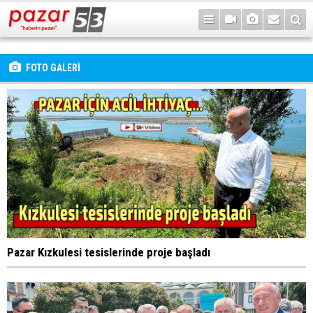
FOTO GALERİ
Pazar Kızkulesi tesislerinde proje başladı