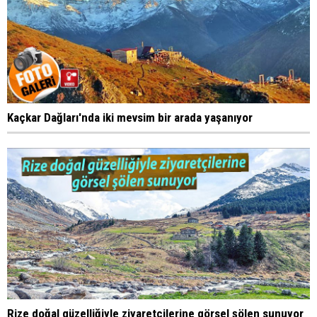
Kaçkar Dağları'nda iki mevsim bir arada yaşanıyor
Rize doğal güzelliğiyle ziyaretçilerine görsel şölen sunuyor