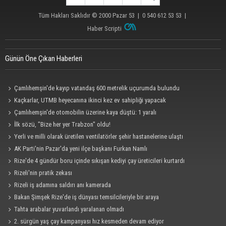
Tüm Hakları Saklıdır © 2000
Pazar 53
| 0 540 612 53 53 |
Haber Scripti
Günün Öne Çıkan Haberleri
Çamlıhemşin'de kayıp vatandaş 600 metrelik uçurumda bulundu
Kaçkarlar, UTMB heyecanına ikinci kez ev sahipliği yapacak
Çamlıhemşin'de otomobilin üzerine kaya düştü: 1 yaralı
İlk sözü, "Bize her yer Trabzon" oldu!
Yerli ve milli olarak üretilen ventilatörler şehir hastanelerine ulaştı
AK Parti'nin Pazar'da yeni ilçe başkanı Furkan Namlı
Rize'de 4 gündür boru içinde sıkışan kediyi çay üreticileri kurtardı
Rizeli'nin pratik zekası
Rizeli iş adamına saldırı anı kamerada
Bakan Şimşek Rize'de iş dünyası temsilcileriyle bir araya
Tahta arabalar yuvarlandı yaralanan olmadı
2. sürgün yaş çay kampanyası hız kesmeden devam ediyor