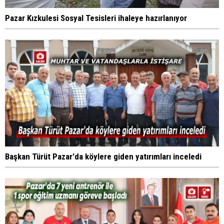
Pazar Kızkulesi Sosyal Tesisleri ihaleye hazırlanıyor
Başkan Türüt Pazar'da köylere giden yatırımları inceledi