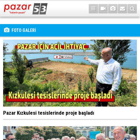
FOTO GALERİ
Pazar Kızkulesi tesislerinde proje başladı