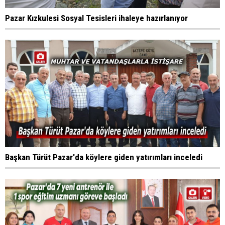
Pazar Kızkulesi Sosyal Tesisleri ihaleye hazırlanıyor
Başkan Türüt Pazar'da köylere giden yatırımları inceledi