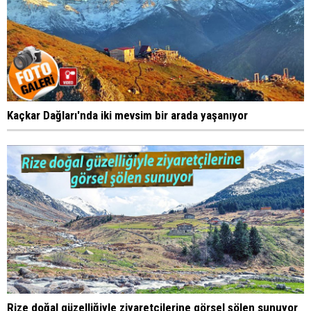
Kaçkar Dağları'nda iki mevsim bir arada yaşanıyor
Rize doğal güzelliğiyle ziyaretçilerine görsel şölen sunuyor