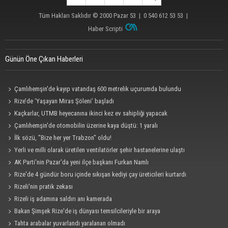
Tüm Hakları Saklıdır © 2000
Pazar 53
| 0 540 612 53 53 |
Haber Scripti
Günün Öne Çıkan Haberleri
Çamlıhemşin'de kayıp vatandaş 600 metrelik uçurumda bulundu
Rize’de ‘Yaşayan Miras Şöleni’ başladı
Kaçkarlar, UTMB heyecanına ikinci kez ev sahipliği yapacak
Çamlıhemşin'de otomobilin üzerine kaya düştü: 1 yaralı
İlk sözü, "Bize her yer Trabzon" oldu!
Yerli ve milli olarak üretilen ventilatörler şehir hastanelerine ulaştı
AK Parti'nin Pazar'da yeni ilçe başkanı Furkan Namlı
Rize'de 4 gündür boru içinde sıkışan kediyi çay üreticileri kurtardı
Rizeli'nin pratik zekası
Rizeli iş adamına saldırı anı kamerada
Bakan Şimşek Rize'de iş dünyası temsilcileriyle bir araya
Tahta arabalar yuvarlandı yaralanan olmadı