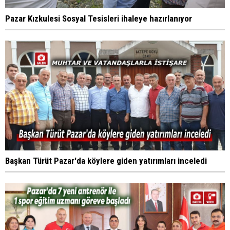
Pazar Kızkulesi Sosyal Tesisleri ihaleye hazırlanıyor
Başkan Türüt Pazar'da köylere giden yatırımları inceledi