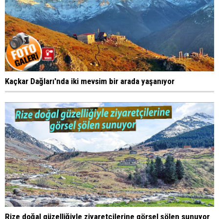
Kaçkar Dağları'nda iki mevsim bir arada yaşanıyor
Rize doğal güzelliğiyle ziyaretçilerine görsel şölen sunuyor