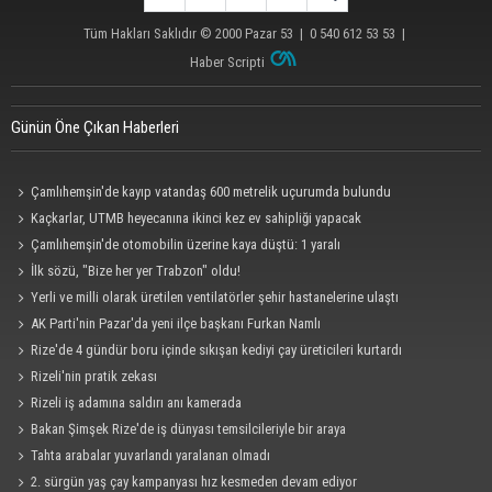
Tüm Hakları Saklıdır © 2000
Pazar 53
| 0 540 612 53 53 |
Haber Scripti
Günün Öne Çıkan Haberleri
Çamlıhemşin'de kayıp vatandaş 600 metrelik uçurumda bulundu
Kaçkarlar, UTMB heyecanına ikinci kez ev sahipliği yapacak
Çamlıhemşin'de otomobilin üzerine kaya düştü: 1 yaralı
İlk sözü, "Bize her yer Trabzon" oldu!
Yerli ve milli olarak üretilen ventilatörler şehir hastanelerine ulaştı
AK Parti'nin Pazar'da yeni ilçe başkanı Furkan Namlı
Rize'de 4 gündür boru içinde sıkışan kediyi çay üreticileri kurtardı
Rizeli'nin pratik zekası
Rizeli iş adamına saldırı anı kamerada
Bakan Şimşek Rize'de iş dünyası temsilcileriyle bir araya
Tahta arabalar yuvarlandı yaralanan olmadı
2. sürgün yaş çay kampanyası hız kesmeden devam ediyor