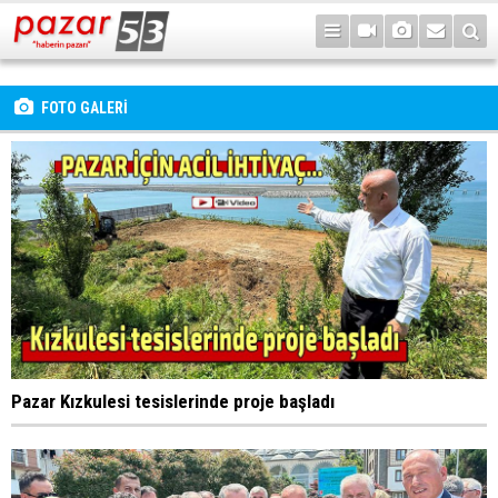
FOTO GALERİ
Pazar Kızkulesi tesislerinde proje başladı