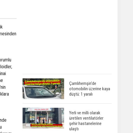
ük
limesinden
sorumlu
oidler,
inai
ne
Çamlıhemşin'de
'nin
otomobilin üzerine kaya
klara
düştü: 1 yaralı
Yerli ve milli olarak
üretilen ventilatörler
'nde
şehir hastanelerine
u
ulaştı