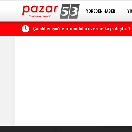
YÖREDEN HABER
YÖ
PAZAR KAMERA
RİZ
Yerli ve milli olarak üretilen ventilatörler şehir h