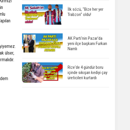
 Kırmızı
in
İlk sözü, "Bize her yer
umlu
Trabzon" oldu!
Yapılan
AK Parti'nin Pazar'da
yeni ilçe başkanı Furkan
 yiyemez.
Namlı
ak ülser,
rmalıdır.
Rize'de 4 gündür boru
içinde sıkışan kediyi çay
üreticileri kurtardı
 Ödem