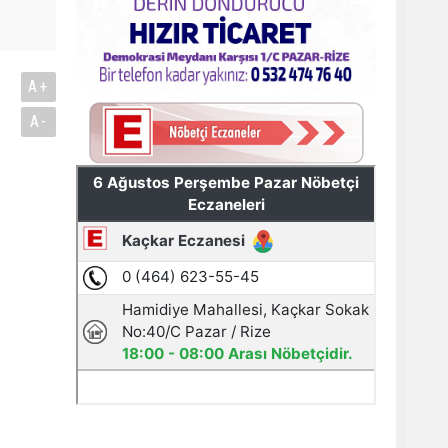
A+
A-