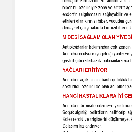
olmuştur. Kırmızı bibere acısını veren 'ca
biber bu özelliğiyle zona ve arterit ağr
endorfin salgılamasını sağlayabilir ve e
etkileri olan kırmızı biber, vücudun gün
deneysel çalışmalarda kırmızıbiberin k
MİDESİ SAĞLAM OLAN YİYEBİ
Antioksidanlar bakımından çok zengin 
Acı biberin ülsere iyi geldiği yanlış ve 
gastrit gibi rahatsızlık bulunanlara ac
YAĞLARI ERİTİYOR
Acı biber açlık hissini bastırıp tokluk 
söktürücü özelliği de olan acı biber ya
HANGİ HASTALIKLARA İYİ GE
Acı biber, bronşiti önlemeye yardımcı 
Soğuk algınlığı belirtilerini hafifletip, ağ
Kolesterolü ve trigliseriti düşürmeye,
Dolaşımı hızlandırıyor.