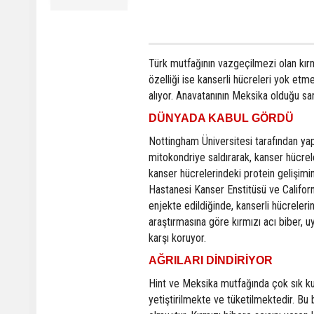
Türk mutfağının vazgeçilmezi olan kırmı
özelliği ise kanserli hücreleri yok etm
alıyor. Anavatanının Meksika olduğu sanı
DÜNYADA KABUL GÖRDÜ
Nottingham Üniversitesi tarafından ya
mitokondriye saldırarak, kanser hücreler
kanser hücrelerindeki protein gelişimi
Hastanesi Kanser Enstitüsü ve Californi
enjekte edildiğinde, kanserli hücreleri
araştırmasına göre kırmızı acı biber, u
karşı koruyor.
AĞRILARI DİNDİRİYOR
Hint ve Meksika mutfağında çok sık kul
yetiştirilmekte ve tüketilmektedir. Bu 