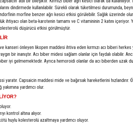
psaicin' adlı bir bileşiktir. Kırmızı biber ağrı kesici olarak da kullanılıyor.
ılarını dindirmede kullanılabilir. Sürekli olarak tüketilmesi durumunda, beyn
ndorfinin morfine benzer ağrı kesici etkisi görülebilir. Sağlık üzerinde ol
lük ihtiyacı olan beta-karotenin tamamı ve C vitamininin 2 katını içeriyor. 
olesterolü düşürücü etkisi görülmüştür.
LİR
ve kanseri önleyen likopen maddesi ihtiva eden kırmızı acı biberi herkes
yaygın bir inanıştır. Acı biber midesi sağlam olanlar için faydalı olabilir. Anc
ı biber iyi gelmemektedir. Ayrıca hemoroidi olanlar da acı biberden uzak du
hissi yaratır. Capsaicin maddesi mide ve bağırsak hareketlerini hızlandırır.
ğ yakımına yardımcı olur.
LİYOR?
oluyor.
rıyı kontrol altına alıyor.
 kötü huylu kolesterolü azaltmaya yardımcı oluyor.