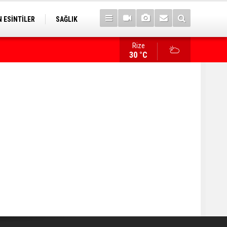
 ESİNTİLER
SAĞLIK
Rize
İlk sözü, "Bize her yer Trabzon" oldu!
30 °C