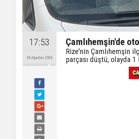
Çamlıhemşin'de otom
17:53
Rize'nin Çamlıhemşin ilç
parçası düştü, olayda 1 
05 Ağustos 2026