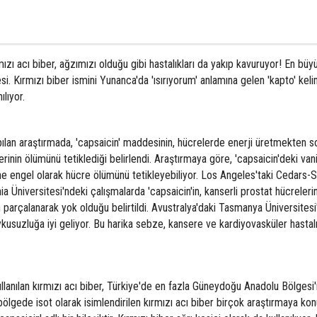
zı acı biber, ağzımızı olduğu gibi hastalıkları da yakıp kavuruyor! En büy
esi. Kırmızı biber ismini Yunanca'da 'ısırıyorum' anlamına gelen 'kapto' ke
lıyor.
pılan araştırmada, 'capsaicin' maddesinin, hücrelerde enerji üretmekten 
inin ölümünü tetiklediği belirlendi. Araştırmaya göre, 'capsaicin'deki vanil
ne engel olarak hücre ölümünü tetikleyebiliyor. Los Angeles'taki Cedars-S
a Üniversitesi'ndeki çalışmalarda 'capsaicin'in, kanserli prostat hücreleri
n parçalanarak yok olduğu belirtildi. Avustralya'daki Tasmanya Üniversitesi
ykusuzluğa iyi geliyor. Bu harika sebze, kansere ve kardiyovasküler hastalı
lanılan kırmızı acı biber, Türkiye'de en fazla Güneydoğu Anadolu Bölgesi
bölgede isot olarak isimlendirilen kırmızı acı biber birçok araştırmaya kon