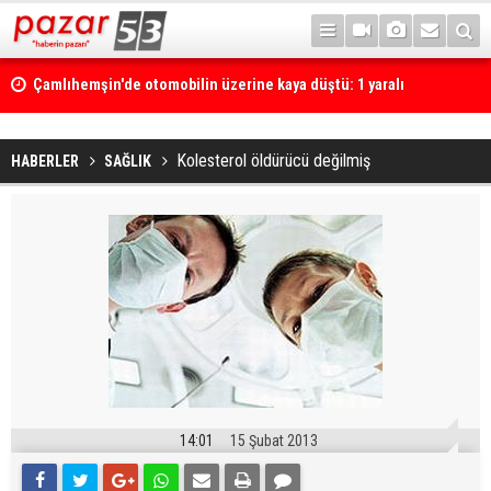
Çamlıhemşin'de otomobilin üzerine kaya düştü: 1 yaralı
Kolesterol öldürücü değilmiş
HABERLER
SAĞLIK
14:01
15 Şubat 2013