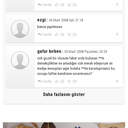
Yanıtla
(0)
(0)
ezgi
/ 04 Mart 2008 Salı 21:18
bence yapılmasın
Yanıtla
(0)
(0)
gafur bırben
/ 03 Mart 2008 Pazartesi 20:29
cok guzel bır olusum fakat orda bulunan **ın
dernekçilikten ne anladığını cok merak edeyorum sn
medya mesupları eger bıdaha **ile karsılaşırsanız bu
soruyu lütfen kendisine sorarmısınız?
Yanıtla
(0)
(0)
Daha fazlasını göster