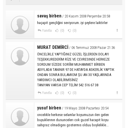
savaş birben
/ 20 Kasım 2008 Perşembe 20:58
haçapit gençliğini seviyorum..iyi şeylere laiktirler
Yanıtla
(0)
(0)
MURAT DEMİRCİ
/ 06 Temmuz 2008 Pazar 21:36
ÖNCELİKLE YAPTIĞINIZ GÜZEL İŞLERDEN DOLAYI
TEŞEKKUREDERİM RİZE VE CEVRESINDE HERKEZE
SORDUM SİZEDE SORİİM MUHAMMET BİRBEN
ADIYLADA TANINIR 97 DE HATAYDA ASKERLİK YAPTIK
ONDAN SONRA BULAMIOM ŞU AN 30 YAŞLARINDA
YARDIMCI OLABİLİRMİSİNİZ
TANIYAN VARSA CEP TELİM 542 516 67 38
Yanıtla
(0)
(0)
yusuf birben
/ 19 Mayıs 2008 Pazartesi 20:54
oncelıkle herkese selamlar koyumuzun ılerı gelen
buyuklerının dusuncelerı cok guzel hacapit koyu
sahıpsız olmadıgını gostermıs olduu boylelıkle...