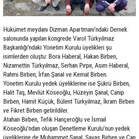
Hükümet meydanı Dizman Apartmanı’ndaki Dernek
salonunda yapılan kongrede Varol Türkyılmaz
Başkanlığı’ndaki Yönetim Kurulu üyelikleri şu
isimlerden oluştu: Bora Haberal, Hakan Birben,
Nizamettin Türkyılmaz, Serhan Pırpır, Asım Haberal,
Rahmi Birben, İrfan Şanal ve Kemal Birben.
Yönetim Kurulu yedek üyeliklerine ise Şükrü Birben,
Halit Taş, Mevlüt Köseoğlu, Hüzeyin Şanal, Canip
Birben, Hamit Küçük, Bülent Türkyılmaz, İkram Birben
ve Fikret Birben getirildiler.
Atahan Birben, Tefik Hançeroğlu ve İsmail
Köseoğlu’ndan oluşan Denetleme Kurulu’nun yedek
üyeliklerine de Muhammet Şanal, Savaş Birben ve Can