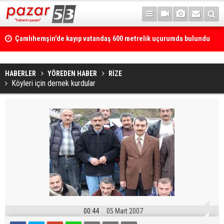
Çamlıhemşin'de kayıp vatandaş 600 metrelik uçurumda bulundu
HABERLER
YÖREDEN HABER
RİZE
Köyleri için dernek kurdular
00:44
05 Mart 2007