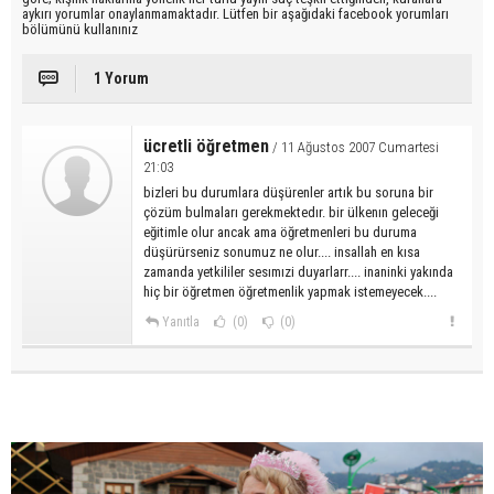
aykırı yorumlar onaylanmamaktadır. Lütfen bir aşağıdaki facebook yorumları
bölümünü kullanınız
1 Yorum
ücretli öğretmen
/ 11 Ağustos 2007 Cumartesi
21:03
bizleri bu durumlara düşürenler artık bu soruna bir
çözüm bulmaları gerekmektedır. bir ülkenın geleceği
eğitimle olur ancak ama öğretmenleri bu duruma
düşürürseniz sonumuz ne olur.... insallah en kısa
zamanda yetkililer sesımızi duyarlarr.... inaninki yakında
hiç bir öğretmen öğretmenlik yapmak istemeyecek....
Yanıtla
(0)
(0)