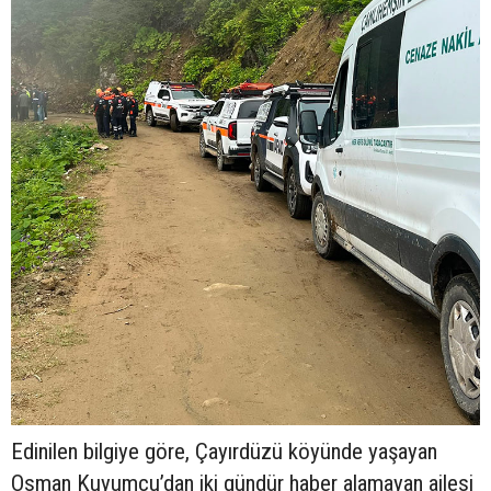
Edinilen bilgiye göre, Çayırdüzü köyünde yaşayan
Osman Kuyumcu’dan iki gündür haber alamayan ailesi