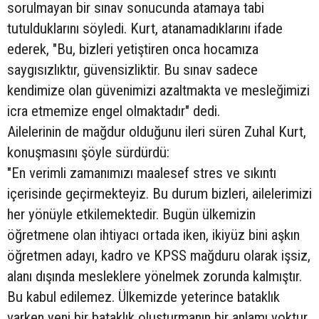
sorulmayan bir sınav sonucunda atamaya tabi
tutulduklarını söyledi. Kurt, atanamadıklarını ifade
ederek, "Bu, bizleri yetiştiren onca hocamıza
saygısızlıktır, güvensizliktir. Bu sınav sadece
kendimize olan güvenimizi azaltmakta ve mesleğimizi
icra etmemize engel olmaktadır" dedi.
Ailelerinin de mağdur olduğunu ileri süren Zuhal Kurt,
konuşmasını şöyle sürdürdü:
"En verimli zamanımızı maalesef stres ve sıkıntı
içerisinde geçirmekteyiz. Bu durum bizleri, ailelerimizi
her yönüyle etkilemektedir. Bugün ülkemizin
öğretmene olan ihtiyacı ortada iken, ikiyüz bini aşkın
öğretmen adayı, kadro ve KPSS mağduru olarak işsiz,
alanı dışında mesleklere yönelmek zorunda kalmıştır.
Bu kabul edilemez. Ülkemizde yeterince bataklık
varken yeni bir bataklık oluşturmanın bir anlamı yoktur.