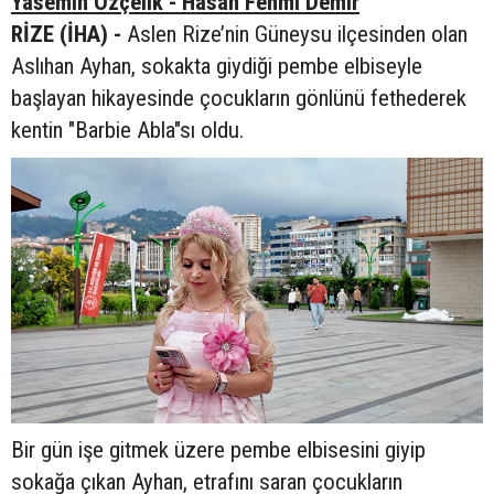
Yasemin Özçelik - Hasan Fehmi Demir
RİZE (İHA) -
Aslen Rize’nin Güneysu ilçesinden olan
Aslıhan Ayhan, sokakta giydiği pembe elbiseyle
başlayan hikayesinde çocukların gönlünü fethederek
kentin "Barbie Abla"sı oldu.
Bir gün işe gitmek üzere pembe elbisesini giyip
sokağa çıkan Ayhan, etrafını saran çocukların