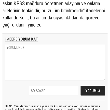
aşkın KPSS mağduru öğretmen adayının ve onların
ailelerinin tepkisidir, bu zulüm bitirilmelidir" ifadelerini
kullandı. Kurt, bu anlamda siyasi iktidarı da göreve
çağırdıklarını yineledi.
HABERE
YORUM KAT
UYARI: Yeni dezenformasyon yasası ve kişisel verilerin korunması kanununa
göre; kişilik haklarına yönelik her türlü yayın suç teşkil ettiğinden, kurallara