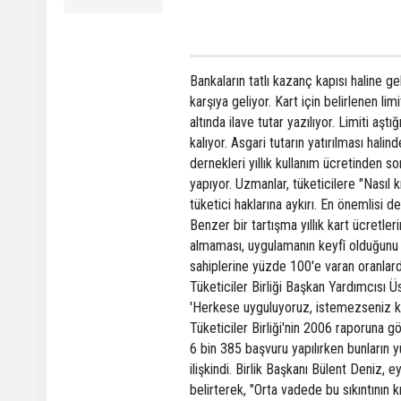
Bankaların tatlı kazanç kapısı haline g
karşıya geliyor. Kart için belirlenen lim
altında ilave tutar yazılıyor. Limiti aş
kalıyor. Asgari tutarın yatırılması hali
dernekleri yıllık kullanım ücretinden s
yapıyor. Uzmanlar, tüketicilere "Nasıl 
tüketici haklarına aykırı. En önemlisi d
Benzer bir tartışma yıllık kart ücretle
almaması, uygulamanın keyfî olduğunu g
sahiplerine yüzde 100'e varan oranlard
Tüketiciler Birliği Başkan Yardımcısı 
'Herkese uyguluyoruz, istemezseniz kartı
Tüketiciler Birliği'nin 2006 raporuna gö
6 bin 385 başvuru yapılırken bunların yü
ilişkindi. Birlik Başkanı Bülent Deniz, 
belirterek, "Orta vadede bu sıkıntının