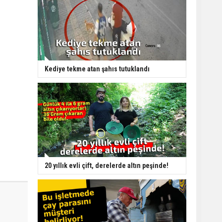
Kediye tekme atan şahıs tutuklandı
20 yıllık evli çift, derelerde altın peşinde!