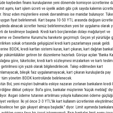
lçüde kaybeden finans kuruluşlarının yeni dönemde komisyon ücretlerine d
limit aşımı, kart işlem ücreti ve üyelik aidatı gibi çok sayıda kalemin ücret
. İtiraz eden müşterilere esnek davranılması ise manidar bulunuyor. Tüke
ne uygun fiyat belirlenmeli. Kart başına 10-50 YTL arasında değişen ücretle
 yılında alınacak ücretler henüz belirlenmezken yeni bir uygulama olarak yı
creti de kesilmeye başlandı. Kredi kartı borçlarından dolayı mağduriyet ve
enleme ve Denetleme Kurumu'nu harekete geçirmişti. Geçen yıl yürürlüğe g
etirilirken sokak ortasında gelişigüzel kredi kartı pazarlamaya yasak geldi.
rine BDDK, kredi kartları sistemi kuran, kart çıkaran, kart dağıtan bankal
 ağır yükümlülükler getiren bir düzenleme hazırladı. Görüşe açılan 'Banka Ka
lağına göre, tüketiciler, kredi kartı sözleşmesi imzalarken ve kartı teslim
 getirilmesi için yazılı olarak bilgilendirilecek. Talep edilmeden kart
ırılamayacak, bileşik faiz uygulanamayacak, kart çıkaran kuruluşlarda pay
ar tüm yönetim BDDK kontrolünde belirlenecek.
stün Bol, yeni müşteri bulmakta eskiye nazaran zorlanan bankaların kredi k
verdiğine dikkat çekiyor. Bol'a göre, bankalar müşterinin 'küçük meblağ' di
yor. Asgari ödeme tutarının artırılması yoluyla kullanıcının ödeme güçlüğ
 veriliyor. İki yıl önce 2-3 YTL'lik kart kullanım ücretlerinin eleştirilmed
elince her gün şikayet almaya başladık." diyor. Limit aşımında bankaları
 aştıktan sonra ilave bir ücret istenmemeli. Bazı bankalar limit aşımı ücre