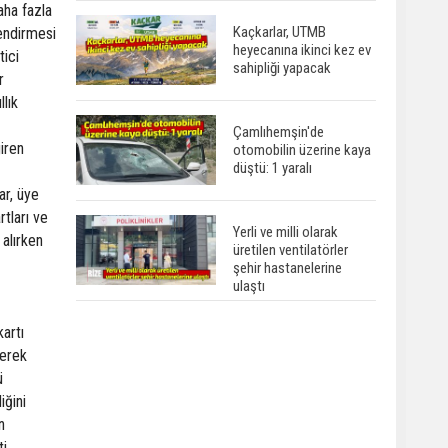
aha fazla
Kaçkarlar, UTMB
lendirmesi
heyecanına ikinci kez ev
tici
sahipliği yapacak
r
llık
Çamlıhemşin'de
iren
otomobilin üzerine kaya
düştü: 1 yaralı
ar, üye
rtları ve
Yerli ve milli olarak
 alırken
üretilen ventilatörler
şehir hastanelerine
ulaştı
artı
yerek
ü
iğini
n
ti