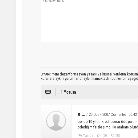
UYARI: Yeni dezenformasyon yasası ve kişisel verilerin korunma
kurallara aykırı yorumlar onaylanmamaktadır. Lütfen bir aşağ
1 Yorum
e....
/ 20 Ocak 2007 Cumartesi 00:42
bende 10 yıldır kredi borcu ödüyorum
ödediğim faizle şimdi iki arabam olurdu
Yanıtla
(0)
(0)