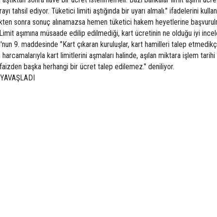
yı tahsil ediyor. Tüketici limiti aştığında bir uyarı almalı." ifadelerini kullan
dikten sonra sonuç alınamazsa hemen tüketici hakem heyetlerine başvurulm
imit aşımına müsaade edilip edilmediği, kart ücretinin ne olduğu iyi incel
'nun 9. maddesinde "Kart çıkaran kuruluşlar, kart hamilleri talep etmedikç
n harcamalarıyla kart limitlerini aşmaları halinde, aşılan miktara işlem tarihi 
 faizden başka herhangi bir ücret talep edilemez." deniliyor.
 YAVAŞLADI