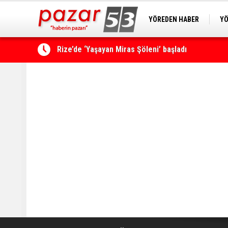
YÖREDEN HABER
YÖ
PAZAR KAMERA
RİZ
Çamlıhemşin'de kayıp vatandaş 600 metrelik uçu