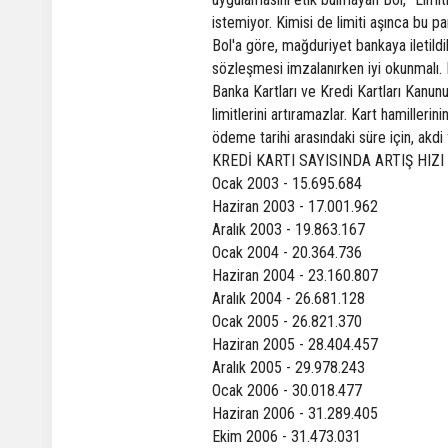
istemiyor. Kimisi de limiti aşınca bu para
Bol'a göre, mağduriyet bankaya iletil
sözleşmesi imzalanırken iyi okunmalı. L
Banka Kartları ve Kredi Kartları Kanunu
limitlerini artıramazlar. Kart hamillerini
ödeme tarihi arasındaki süre için, akdi
KREDİ KARTI SAYISINDA ARTIŞ HIZI
Ocak 2003 - 15.695.684
Haziran 2003 - 17.001.962
Aralık 2003 - 19.863.167
Ocak 2004 - 20.364.736
Haziran 2004 - 23.160.807
Aralık 2004 - 26.681.128
Ocak 2005 - 26.821.370
Haziran 2005 - 28.404.457
Aralık 2005 - 29.978.243
Ocak 2006 - 30.018.477
Haziran 2006 - 31.289.405
Ekim 2006 - 31.473.031