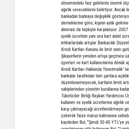
dönemindeki faiz gelirlerini önemli ö
ağırlık vereceklerini belirtiyor. Ancak 
bankadan bankaya değişiklik gösteriyor
derneklerine göre, kişinin aylık geliri
alınması da tepkiyle karşılanıyor. 2007
üyelik ücretinin yanı sıra kart aidat ü
intiharlardaki artışlar Bankacılık Düz
Kredi Kartları Kanunu ile limit sınırı g
Şikayetlerin yeniden artışa geçmesi üze
işyerleri ve kart kullanıcılarına dönük
Kredi Kartları Hakkında Yönetmelik' tas
bankalar tarafından tüm şartlara açıklık
düzenlenemeyecek, kartların limiti art
sahiplerinden yönetim kurullarına kad
Tüketiciler Birliği Başkan Yardımcısı Ü
kullanım ve üyelik ücretlerine ağırlık 
karşı çıkmayacağı ücretlendirmeye gidi
çekerek faize maruz kalmasına sebebiyet
kaydeden Bol, "Şimdi 30-40 YTL'ye yüks
uygulamasını etik bulmayan Bol, "Limiti