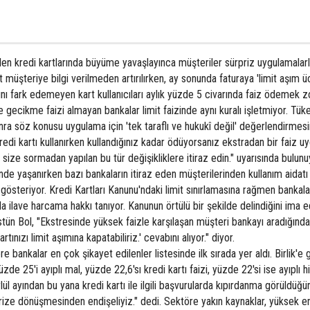
elen kredi kartlarında büyüme yavaşlayınca müşteriler sürpriz uygulamalarl
it müşteriye bilgi verilmeden artırılırken, ay sonunda faturaya 'limit aşım üc
tığını fark edemeyen kart kullanıcıları aylık yüzde 5 civarında faiz ödemek 
nde gecikme faizi almayan bankalar limit faizinde aynı kuralı işletmiyor. Tüke
onra söz konusu uygulama için 'tek taraflı ve hukukî değil' değerlendirmesi
kredi kartı kullanırken kullandığınız kadar ödüyorsanız ekstradan bir faiz 
e size sormadan yapılan bu tür değişikliklere itiraz edin." uyarısında bulunu
rinde yaşanırken bazı bankaların itiraz eden müşterilerinden kullanım aidatı
österiyor. Kredi Kartları Kanunu'ndaki limit sınırlamasına rağmen bankala
a ilave harcama hakkı tanıyor. Kanunun örtülü bir şekilde delindiğini ima 
Üstün Bol, "Ekstresinde yüksek faizle karşılaşan müşteri bankayı aradığında
nızı limit aşımına kapatabiliriz.' cevabını alıyor." diyor.
re bankalar en çok şikayet edilenler listesinde ilk sırada yer aldı. Birlik'e 
zde 25'i ayıplı mal, yüzde 22,6'sı kredi kartı faizi, yüzde 22'si ise ayıplı
eylül ayından bu yana kredi kartı ile ilgili başvurularda kıpırdanma görüldüğü
 krize dönüşmesinden endişeliyiz." dedi. Sektöre yakın kaynaklar, yüksek e