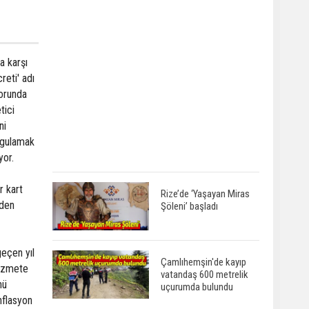
a karşı
reti' adı
zorunda
tici
ni
uygulamak
yor.
r kart
Rize’de ‘Yaşayan Miras
eden
Şöleni’ başladı
geçen yıl
Çamlıhemşin'de kayıp
 hizmete
vatandaş 600 metrelik
nü
uçurumda bulundu
nflasyon