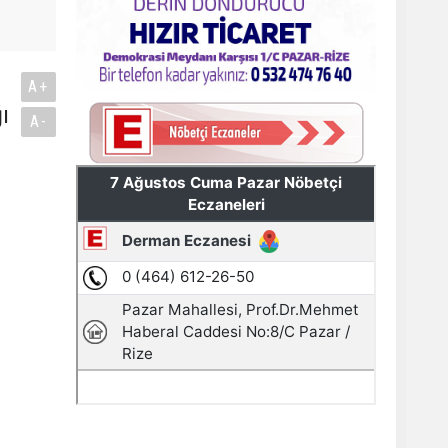
A+
ı
A-