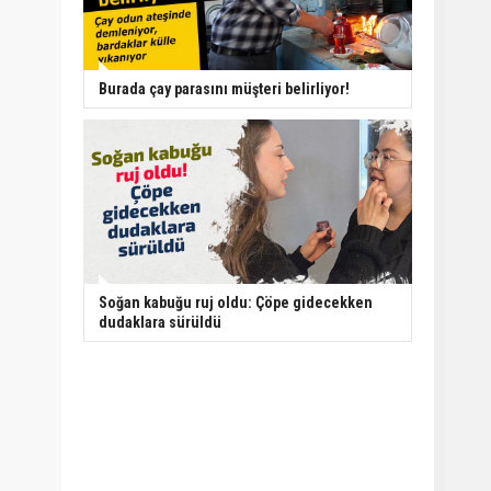
Burada çay parasını müşteri belirliyor!
Soğan kabuğu ruj oldu: Çöpe gidecekken
dudaklara sürüldü