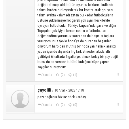
değiştirdi maçı aldı bütün oyuncu haklarını kullandı
takımı birden dirileştirdi tak bir kontra atak gol yani
takım ayakta kalamadı zaten bu kadar futbolcuların
üstüne yüklenmeye hiç gerek yok aynı mevkilerde
oynayan futbolcular Türkiye kupası'nda şans verdiğin
Topçular çok iyiydi bence neden o futbolcuları
değerlendirmiyorsunuz sonradan da başınızı taşlara
vuruyorsunuz Şevki hoca'ya da buradan başarılar
diliyorum harbiden müthiş bir hoca yani teknik analizi
yapan içeride dışarıda hiç fark etmeden altıda altı
galibiyet 6 haftada 6 galibiyet almak kolay bir şey değil
bunu da pazarspor kulübü kulağına küpe yapsın
saygılar sunuyorum
Yanıtla
(2)
(1)
çayelili
/ 10 Aralık 2023 17:18
pazar ağlasın biz ne edek kardaş
Yanıtla
(2)
(0)