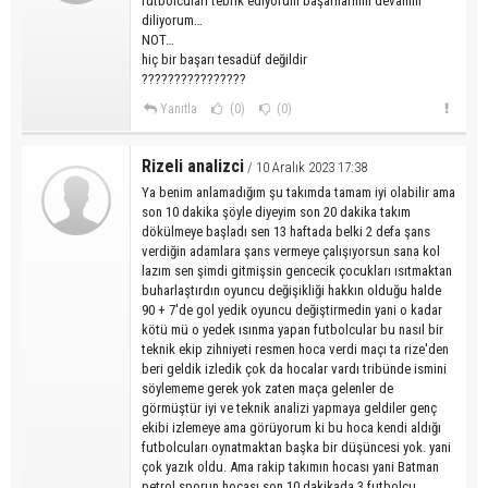
futbolcuları tebrik ediyorum başarılarının devamın
diliyorum…
NOT…
hiç bir başarı tesadüf değildir
????????????????
Yanıtla
(0)
(0)
Rizeli analizci
/ 10 Aralık 2023 17:38
Ya benim anlamadığım şu takımda tamam iyi olabilir ama
son 10 dakika şöyle diyeyim son 20 dakika takım
dökülmeye başladı sen 13 haftada belki 2 defa şans
verdiğin adamlara şans vermeye çalışıyorsun sana kol
lazım sen şimdi gitmişsin gencecik çocukları ısıtmaktan
buharlaştırdın oyuncu değişikliği hakkın olduğu halde
90 + 7'de gol yedik oyuncu değiştirmedin yani o kadar
kötü mü o yedek ısınma yapan futbolcular bu nasıl bir
teknik ekip zihniyeti resmen hoca verdi maçı ta rize'den
beri geldik izledik çok da hocalar vardı tribünde ismini
söylememe gerek yok zaten maça gelenler de
görmüştür iyi ve teknik analizi yapmaya geldiler genç
ekibi izlemeye ama görüyorum ki bu hoca kendi aldığı
futbolcuları oynatmaktan başka bir düşüncesi yok. yani
çok yazık oldu. Ama rakip takımın hocası yani Batman
petrol sporun hocası son 10 dakikada 3 futbolcu