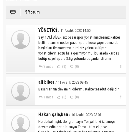
5 Yorum
YÖNETİCİ
/ 11 Aralık 2023 14:50
Sayın ALİ BİBER siz pazarspor yönetimindesiniz.kalitesi
belli hocamızı neden pazarspora hoca yapmadınız da
başkaları ile maceraya girdiniz.yoksa kulüpte
yöneticilerin sözü hala geçmiyor mu. bu arada kardeş
kulüp çayelispora 3.lig yolunda başarılar dilerim
Yanıtla
(1)
(0)
ali biber
/ 11 Aralık 2023 09:45
Başarılarının devamını dilerim , Kalite tesadüf değildir.
Yanıtla
(0)
(0)
Hakan çalışkan
/ 10 Aralık 2023 23:01
Nerde kalmıştık der gibi sayın Tonyalı bizi izlemeye
devam edin der gibi sayın Tonyalı.tüm ekip ve