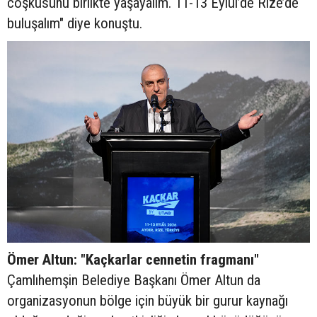
coşkusunu birlikte yaşayalım. 11-13 Eylül’de Rize’de
buluşalım" diye konuştu.
Ömer Altun: "Kaçkarlar cennetin fragmanı"
Çamlıhemşin Belediye Başkanı Ömer Altun da
organizasyonun bölge için büyük bir gurur kaynağı