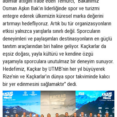
adımlar attığını ifade eden Temurci, "Bakanımız
Osman Aşkın Bak’ın liderliğinde spor ve turizmi
entegre ederek ülkemizin küresel marka değerini
artırmayı hedefliyoruz. Artık bu tür organizasyonların
etkisi yalnızca yarışlarla sınırlı değil. Sporcuların
deneyimleri ve paylaşımları destinasyonların en güçlü
tanıtım araçlarından biri haline geliyor. Kaçkarlar da
eşsiz doğası, yayla kültürü ve kendine özgü
yaşamıyla sporculara unutulmaz bir deneyim sunuyor.
Hedefimiz, Kaçkar by UTMB’nin her yıl büyüyerek
Rize’nin ve Kaçkarlar’ın dünya spor takviminde kalıcı
bir yer edinmesini sağlamaktır" dedi.