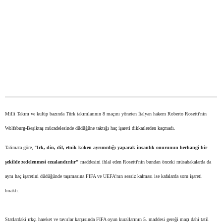
Milli Takım ve kulüp bazında Türk takımlarının 8 maçını yöneten İtalyan hakem Roberto Rosetti'nin
Wolfsburg-Beşiktaş mücadelesinde düdüğüne taktığı haç işareti dikkatlerden kaçmadı.
Talimata göre, "
Irk, din, dil, etnik köken ayrımcılığı yaparak insanlık onurunun herhangi bir
şekilde zedelenmesi cezalandırılır"
maddesini ihlal eden Rosetti'nin bundan önceki müsabakalarda da
aynı haç işaretini düdüğünde taşımasına FIFA ve UEFA'nın sessiz kalması ise kafalarda soru işareti
bıraktı.
Statlardaki ırkçı hareket ve tavırlar karşısında FIFA oyun kurallarının 5. maddesi gereği maçı dahi tatil