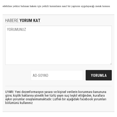
edebilme yetkisi bulunan hakem için yetkili kurumların nasıl bir yaptırım uygulayacağı merak konusu
HABERE
YORUM KAT
UYARI: Yeni dezenformasyon yasası ve kişisel verilerin korunması kanununa
göre; kişilik haklarına yönelik her türlü yayın suç teşkil ettiğinden, kurallara
aykırı yorumlar onaylanmamaktadır. Lütfen bir aşağıdaki facebook yorumları
bölümünü kullanınız