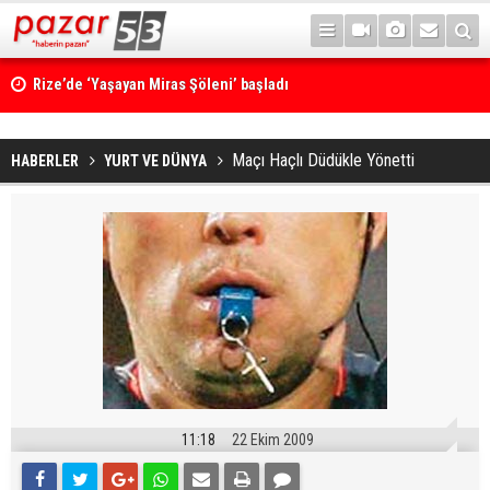
Rize’de ‘Yaşayan Miras Şöleni’ başladı
Maçı Haçlı Düdükle Yönetti
HABERLER
YURT VE DÜNYA
11:18
22 Ekim 2009