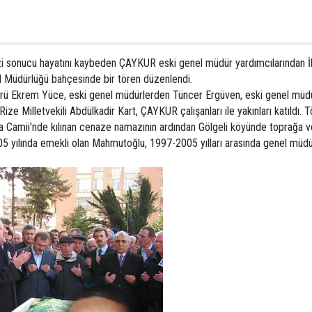
izi sonucu hayatını kaybeden ÇAYKUR eski genel müdür yardımcılarından 
Müdürlüğü bahçesinde bir tören düzenlendi.
 Ekrem Yüce, eski genel müdürlerden Tüncer Ergüven, eski genel müd
ize Milletvekili Abdülkadir Kart, ÇAYKUR çalışanları ile yakınları katıldı. 
 Camii'nde kılınan cenaze namazının ardından Gölgeli köyünde toprağa ver
05 yılında emekli olan Mahmutoğlu, 1997-2005 yılları arasında genel müd