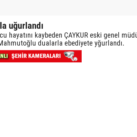
a uğurlandı
nucu hayatını kaybeden ÇAYKUR eski genel müd
Mahmutoğlu dualarla ebediyete yğurlandı.