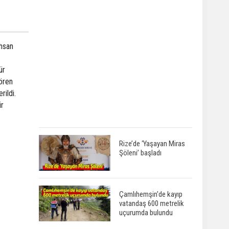
İhsan
ür
Tören
ildi.
ür
Rize’de ‘Yaşayan Miras
Şöleni’ başladı
Çamlıhemşin'de kayıp
vatandaş 600 metrelik
uçurumda bulundu