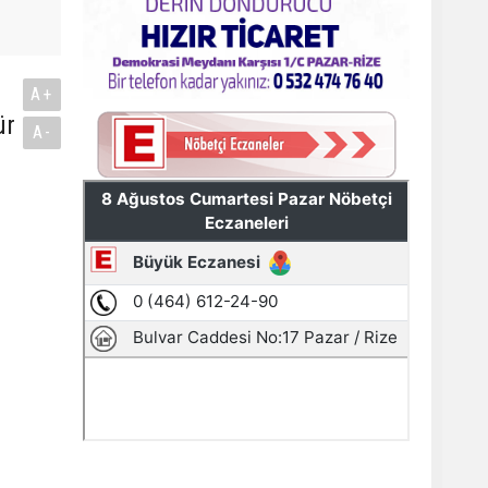
A+
ür
A-