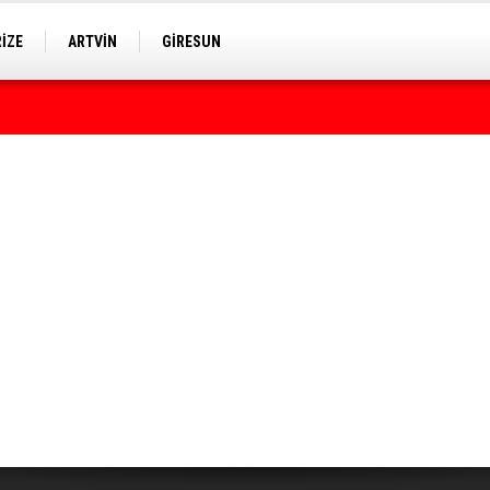
RİZE
ARTVİN
GİRESUN
rumda bulundu