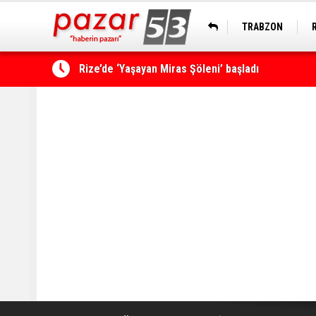
TRABZON
Çamlıhemşin'de kayıp vatandaş 600 metrelik uçu