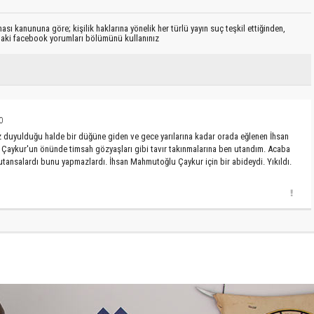
sı kanununa göre; kişilik haklarına yönelik her türlü yayın suç teşkil ettiğinden,
ıdaki facebook yorumları bölümünü kullanınız
0
iz duyulduğu halde bir düğüne giden ve gece yarılarına kadar orada eğlenen İhsan
n Çaykur'un önünde timsah gözyaşları gibi tavır takınmalarına ben utandım. Acaba
tansalardı bunu yapmazlardı. İhsan Mahmutoğlu Çaykur için bir abideydi. Yıkıldı.