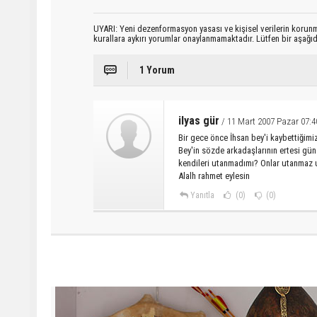
UYARI: Yeni dezenformasyon yasası ve kişisel verilerin korunma
kurallara aykırı yorumlar onaylanmamaktadır. Lütfen bir aşağ
1 Yorum
ilyas gür
/ 11 Mart 2007 Pazar 07:4
Bir gece önce İhsan bey'i kaybettiğim
Bey'in sözde arkadaşlarının ertesi gü
kendileri utanmadımı? Onlar utanmaz u
Alalh rahmet eylesin
Yanıtla
(0)
(0)