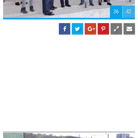
39
42