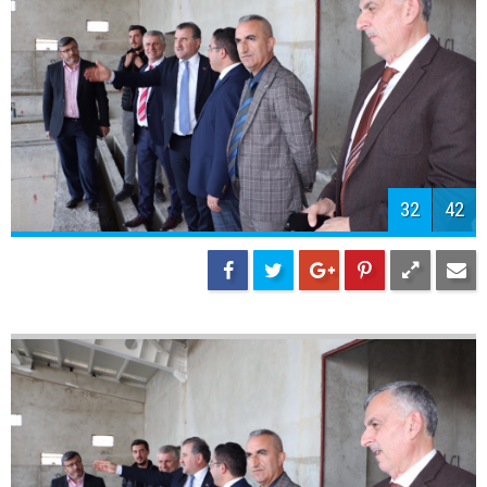
34
42
35
42