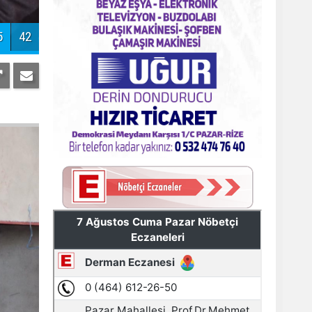
Pazar'daki bayramlaşmada projeler
tartışıldı
AYDER'E BAKANLIK KORUMASI