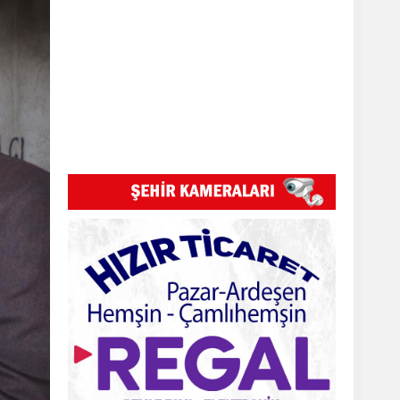
Pazar Kızkulesi tesislerinde proje
başladı