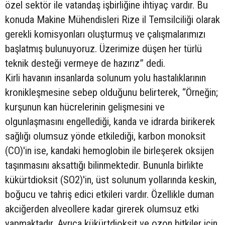
özel sektör ile vatandaş işbirliğine ihtiyaç vardır. Bu
konuda Makine Mühendisleri Rize il Temsilciliği olarak
gerekli komisyonları oluşturmuş ve çalışmalarımızı
başlatmış bulunuyoruz. Üzerimize düşen her türlü
teknik desteği vermeye de hazırız” dedi.
Kirli havanın insanlarda solunum yolu hastalıklarının
kronikleşmesine sebep olduğunu belirterek, “Örneğin;
kurşunun kan hücrelerinin gelişmesini ve
olgunlaşmasını engellediği, kanda ve idrarda birikerek
sağlığı olumsuz yönde etkilediği, karbon monoksit
(CO)'in ise, kandaki hemoglobin ile birleşerek oksijen
taşınmasını aksattığı bilinmektedir. Bununla birlikte
kükürtdioksit (SO2)'in, üst solunum yollarında keskin,
boğucu ve tahriş edici etkileri vardır. Özellikle duman
akciğerden alveollere kadar girerek olumsuz etki
yapmaktadır. Ayrıca kükürtdioksit ve ozon bitkiler için