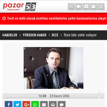
Yerli ve milli olarak üretilen ventilatörler şehir hastanelerine ulaştı
Rize bile zehir soluyor
HABERLER
YÖREDEN HABER
RİZE
16:08
23 Kasım 2006