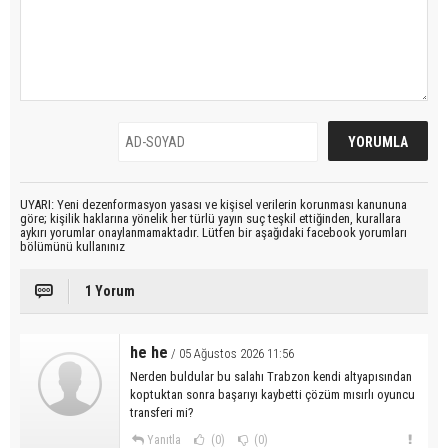
UYARI: Yeni dezenformasyon yasası ve kişisel verilerin korunması kanununa
göre; kişilik haklarına yönelik her türlü yayın suç teşkil ettiğinden, kurallara
aykırı yorumlar onaylanmamaktadır. Lütfen bir aşağıdaki facebook yorumları
bölümünü kullanınız
1 Yorum
he he
/ 05 Ağustos 2026 11:56
Nerden buldular bu salahı Trabzon kendi altyapısından
koptuktan sonra başarıyı kaybetti çözüm mısırlı oyuncu
transferi mi?
Yanıtla
(0)
(0)