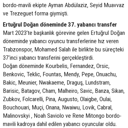
bordo-mavili ekipte Ayman Abdülaziz, Seyid Muavvaz
ve Trezeguet forma giymişti.
Ertuğrul Doğan döneminde 37. yabancı transfer
Mart 2023’te başkanlık görevine gelen Ertuğrul Doğan
döneminde yabancı oyuncu transferlerine hız veren
Trabzonspor, Mohamed Salah ile birlikte bu süreçteki
37’inci yabancı transferini gerçekleştirdi.
Doğan döneminde Kourbelis, Fernandez, Orsic,
Benkovic, Teklic, Fountas, Mendy, Pepe, Onuachu,
Bakic, Meunier, Nwakaeme, Draguş, Lundstram,
Barisic, Batagov, Cham, Malheiro, Savic, Banza, Sikan,
Zubkov, Folcarelli, Pina, Augusto, Olaigbe, Oulai,
Bouchouari, Muçi, Onana, Nwaiwu, Lovik, Cabral,
Malinovskyi , Noah Saviolo ve Rene Mitongo bordo-
mavili kadroya dahil edilen yabancı oyuncular oldu.