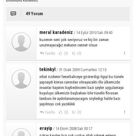
bölümünü kullanınız
49 Yorum
meral karadeniz
/ 14 Eylül 2010 Salı 09:40
kuzenım seni çok seviyoruz ve hiç bir zaman
unutmayacağız mekanın cennet olsun
Yanıtla
(0)
(0)
tekinkyl
/ 31 Ocak 2009 Cumartesi 12:13
nihat özdemir fenerbahceye gösterdigi ilgiyi bu tünele
yapsaydı kimse canından olmayacaktı illa ülkemizde
insanlar hayatını kaybedincemi bazı şeyler uygulamaya
koyuluyo ülkemizin başbakanı bile tünelin florasan
lambası ile aydınlanamıyacagını söyledigi halde bazı
yapılmıyo cok yazıkkkk
Yanıtla
(0)
(0)
erayip
/ 14 Ekim 2008 Salı 00:17
özkan kardes bızı cok uzdun allah rahmet eylesın