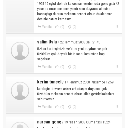
1995 19 eylul de trak kazasınan verdım oda genc gıttı 42
yasında onun ıcın ıcım yandı senı duyunca ailesine
bassaylıgı dılerım mekanın cennet olsun dualarımız
denınle canım kardesım
Yanıtla
(0)
(0)
salim Uslu
/ 22 Temmuz 2008 Salı 21:45
özkan kardeşimizin vefatını yeni duydum ve çok
üzüldüm çok deyerli bir insandı hepimizin başı
sağolsun
Yanıtla
(0)
(0)
kerim tuncel
/ 17 Temmuz 2008 Perşembe 19:59
kardeşim devrem asker arkadaşım duyunca çok
üzeldüm mekanın cennet olsun allah geride kalanlara
sabır versin
Yanıtla
(0)
(0)
nurcan genç
/ 19 Nisan 2008 Cumartesi 15:24