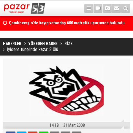
Çamlıhemşin'de kayıp vatandaş 600 metrelik uçurumda bulundu
HABERLER
YÖREDEN HABER
RİZE
İyidere tünelinde kaza: 2 ölü
14:18
31 Mart 2008