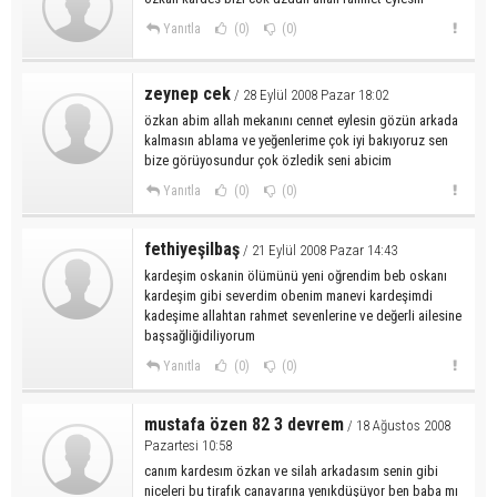
Yanıtla
(0)
(0)
zeynep cek
/ 28 Eylül 2008 Pazar 18:02
özkan abim allah mekanını cennet eylesin gözün arkada
kalmasın ablama ve yeğenlerime çok iyi bakıyoruz sen
bize görüyosundur çok özledik seni abicim
Yanıtla
(0)
(0)
fethiyeşilbaş
/ 21 Eylül 2008 Pazar 14:43
kardeşim oskanin ölümünü yeni oğrendim beb oskanı
kardeşim gibi severdim obenim manevi kardeşimdi
kadeşime allahtan rahmet sevenlerine ve değerli ailesine
başsağliğidiliyorum
Yanıtla
(0)
(0)
mustafa özen 82 3 devrem
/ 18 Ağustos 2008
Pazartesi 10:58
canım kardesım özkan ve silah arkadasım senin gibi
niceleri bu tirafık canavarına yenıkdüşüyor ben baba mı