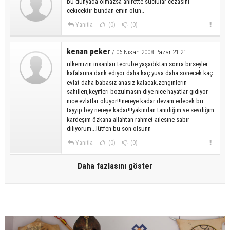
bu dunyada olmazsa ahırette suclular cezasını
cekıcektır bundan emın olun..
Yanıtla
(0)
(0)
kenan peker
/ 06 Nisan 2008 Pazar 21:21
ülkemızın ınsanları tecrube yaşadıktan sonra bırseyler
kafalarına dank edıyor daha kaç yuva daha sönecek kaç
evlat daha babasız anasız kalacak.zengınlerın
sahıllerı,keyıflerı bozulmasın dıye nıce hayatlar gıdıyor
nıce evlatlar ölüyor!!!nereye kadar devam edecek bu
tayyıp bey nereye kadar!!!yakından tanıdığım ve sevdığım
kardeşım özkana allahtan rahmet aılesıne sabır
dılıyorum...lütfen bu son olsunn
Yanıtla
(0)
(0)
Daha fazlasını göster