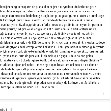
eceğini hangi mesajların ön plana alınacağını,dinleyicilerin dikkatlerine göre
 dahi olabileceğini sezinlemiştim.Ben vatanını çok seven ve her hal ve karde
 konuşmaları heyecan ile dinlemeye başladım.giriş gayet güzel atatükr ve cumhuriyet
ki ilk kez duyduğum önemli anektotları zevkle dinlerken bir ara sanki normal
umhuriyitten Uzaklaşıp bir anda farklı mecralara girdik.Bir an siyasi bir partinin
bilemiyorum,bildiğim ve anladığım en net durum konunun artık atatürk ün ve
ığı tamamen siyasi bir şov pozisyonuna geldiğidir.Herkes takdir ederki bir
r ve amaç ortaya konur veya ağızdaki bakla ortayere çıkarılır.işte birinci
ığı izlenim ,memurluk kimliğinde şovmen bir siyasi...ama nehazin ki meydan sadece
akkı doğuyor, ancak cevap verme hakkı yok....konuşma hakkının olmadığı bir yerde
ak için mekanı terk etmekte herhalde onurlu bir davranış olsa gerek...oturumu terk
...yoksa Atatürkün doğum yılını kutlamak için o yağmurda o salona gelen
ıldı Atatürk niçin Bukadar güzel övüldü diye salonu terk etmesi düşünülebilirmi?
türk karşıtlığına çekmeleri ...meseleyi başka boyutlara çekmenin bir anlamsız
 da fazla bir güncelliği kalmamıştır.peki neticeye gelelim.. bana göre herkesin
aygı duyulmalı ancak herkes konumunda ve zamanında konuşmalı zamanı ve zemini
verilmemeli, geçen yıl gereği yapılmadığı için bu yıl artarak tekrarlandı inşaallah
ülmez.bu arada günceli takip eden yerel medyayı da kutluyorum...farklılıklara
ir toplum olabilme ümidi ile ....saygılarıla....
mbe 11:19