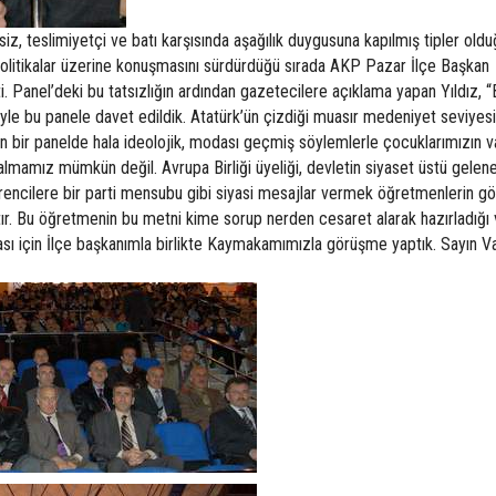
iz, teslimiyetçi ve batı karşısında aşağılık duygusuna kapılmış tipler old
ş politikalar üzerine konuşmasını sürdürdüğü sırada AKP Pazar İlçe Başkan
i. Panel’deki bu tatsızlığın ardından gazetecilere açıklama yapan Yıldız, 
le bu panele davet edildik. Atatürk’ün çizdiği muasır medeniyet seviyesi
bir panelde hala ideolojik, modası geçmiş söylemlerle çocuklarımızın v
almamız mümkün değil. Avrupa Birliği üyeliği, devletin siyaset üstü gelene
öğrencilere bir parti mensubu gibi siyasi mesajlar vermek öğretmenlerin gö
r. Bu öğretmenin bu metni kime sorup nerden cesaret alarak hazırladığı
ı için İlçe başkanımla birlikte Kaymakamımızla görüşme yaptık. Sayın V