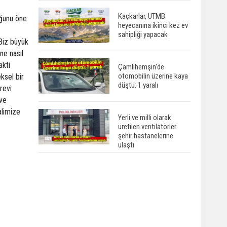
Kaçkarlar, UTMB
uğunu öne
heyecanına ikinci kez ev
sahipliği yapacak
“Biz büyük
ne nasıl
akti
Çamlıhemşin'de
otomobilin üzerine kaya
ksel bir
düştü: 1 yaralı
revi
 ve
alimize
Yerli ve milli olarak
üretilen ventilatörler
şehir hastanelerine
ulaştı