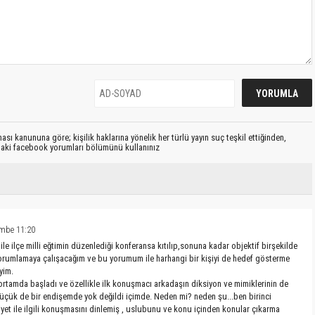
sı kanununa göre; kişilik haklarına yönelik her türlü yayın suç teşkil ettiğinden,
ıdaki facebook yorumları bölümünü kullanınız
mbe 11:20
le ilçe milli eğtimin düzenlediği konferansa kıtılıp,sonuna kadar objektif birşekilde
 yorumlamaya çalışacağım ve bu yorumum ile harhangi bir kişiyi de hedef gösterme
yim.
ortamda başladı ve özellikle ilk konuşmacı arkadaşın diksiyon ve mimiklerinin de
ük de bir endişemde yok değildi içimde. Neden mi? neden şu...ben birinci
yet ile ilgili konuşmasını dinlemiş , uslubunu ve konu içinden konular çıkarma