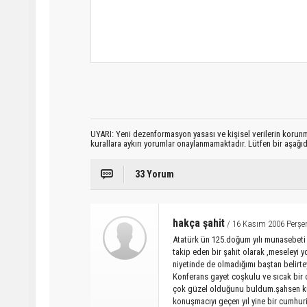
UYARI: Yeni dezenformasyon yasası ve kişisel verilerin korunma
kurallara aykırı yorumlar onaylanmamaktadır. Lütfen bir aşağ
33 Yorum
hakça şahit
/ 16 Kasım 2006 Perşe
Atatürk ün 125.doğum yılı munasebeti i
takip eden bir şahit olarak ,meseleyi
niyetinde de olmadığımı baştan belirte
Konferans gayet coşkulu ve sıcak bir 
çok güzel olduğunu buldum.şahsen küç
konuşmacıyı geçen yıl yine bir cumhuri