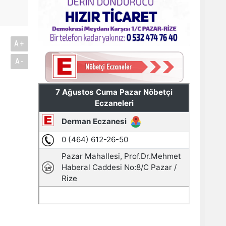
A+
A-