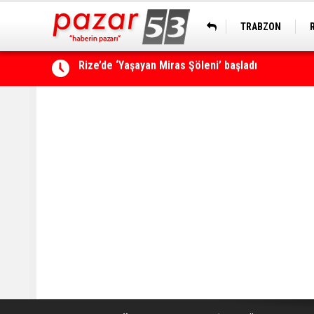
TRABZON
Çamlıhemşin'de kayıp vatandaş 600 metrelik uçu