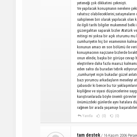
yeteneği çok dikkatimi çekmişti.
Ve yapılacak konuşmanın nerelere çekil
rahatsız olabileceklerini,sataşmaların
sahiplenen biri olarak yapılacak olan
ile ilgili tarihi bilgiler mukemmel bel
güzergahtan saparak bizler Atatürk ve c
mitingi mi yoksa bir açık oturumu mu 
cumhuriyetin hiç bir esamesinin kalmad
konunun amacı en son bölümü ile verili
konuşmacının naçizane bizlerde bırakt
onun elinde, başka bir görüşe cevap h
eleştirilere daha fazla maaruz kalmam
eden sahsı da buradan tebrik ediyorum
,cumhuriyet niçin bukadar güzel anlat
bazı yorumcu arkadaşların meseleyi ata
çabasıdır ki bence bu tür yaklaşımların
kişiliğine ve siyasi düşüncelerine s
karıştıranlarada böyle önemli görevler 
önümüzdeki günlerde aynı hatalara düş
rağmen bir arada yaşamayı başarabilen b
Yanıtla
(0)
(0)
tam destek
/ 16 Kasım 2006 Perşe