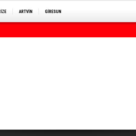
RİZE
ARTVİN
GİRESUN
rumda bulundu