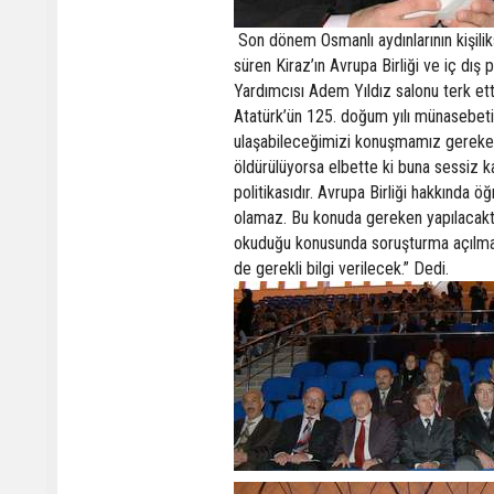
Son dönem Osmanlı aydınlarının kişiliks
süren Kiraz’ın Avrupa Birliği ve iç dı
Yardımcısı Adem Yıldız salonu terk ett
Atatürk’ün 125. doğum yılı münasebetiy
ulaşabileceğimizi konuşmamız gereken 
öldürülüyorsa elbette ki buna sessiz k
politikasıdır. Avrupa Birliği hakkında 
olamaz. Bu konuda gereken yapılacaktı
okuduğu konusunda soruşturma açılmas
de gerekli bilgi verilecek.” Dedi.