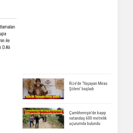
tlamaları
rupa
in ile
 D.Ali
Rize’de ‘Yaşayan Miras
Şöleni’ başladı
Çamlıhemşin'de kayıp
vatandaş 600 metrelik
uçurumda bulundu