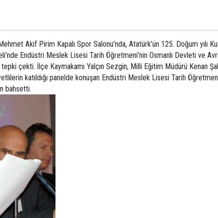
ehmet Akif Pirim Kapalı Spor Salonu’nda, Atatürk’ün 125. Doğum yılı Ku
i’nde Endüstri Meslek Lisesi Tarih Öğretmeni’nin Osmanlı Devleti ve Av
 tepki çekti. İlçe Kaymakamı Yalçın Sezgin, Milli Eğitim Müdürü Kenan Şah
etlilerin katıldığı panelde konuşan Endüstri Meslek Lisesi Tarih Öğretmeni
n bahsetti.