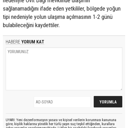
nedeniyle Ovit Dağı mevkiinde ulaşımın
sağlanamadığını ifade eden yetkililer, bölgede yoğun
tipi nedeniyle yolun ulaşıma açılmasının 1-2 günü
bulabileceğini kaydettiler.
HABERE
YORUM KAT
UYARI: Yeni dezenformasyon yasası ve kişisel verilerin korunması kanununa
göre; kişilik haklarına yönelik her türlü yayın suç teşkil ettiğinden, kurallara
aykırı yorumlar onaylanmamaktadır. Lütfen bir aşağıdaki facebook yorumları