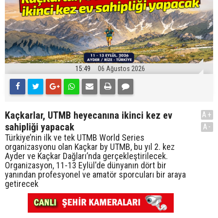
15:49
06 Ağustos 2026
Kaçkarlar, UTMB heyecanına ikinci kez ev
A+
sahipliği yapacak
A-
Türkiye’nin ilk ve tek UTMB World Series
organizasyonu olan Kaçkar by UTMB, bu yıl 2. kez
Ayder ve Kaçkar Dağları’nda gerçekleştirilecek.
Organizasyon, 11-13 Eylül'de dünyanın dört bir
yanından profesyonel ve amatör sporcuları bir araya
getirecek