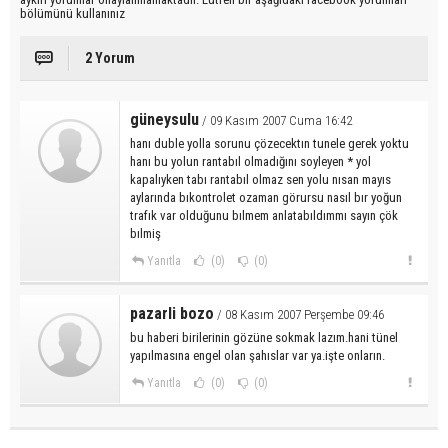
bölümünü kullanınız
2 Yorum
güneysulu
/ 09 Kasım 2007 Cuma 16:42
hanı duble yolla sorunu çözecektın tunele gerek yoktu
hanı bu yolun rantabıl olmadığını soyleyen * yol
kapalıyken tabı rantabıl olmaz sen yolu nısan mayıs
aylarında bıkontrolet ozaman görursu nasıl bır yoğun
trafık var olduğunu bılmem anlatabıldımmı sayın çök
bılmiş
Yanıtla
(0)
(0)
pazarli bozo
/ 08 Kasım 2007 Perşembe 09:46
bu haberi birilerinin gözüne sokmak lazım.hani tünel
yapılmasına engel olan şahıslar var ya.işte onların.
Yanıtla
(0)
(0)